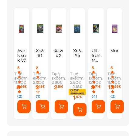
Avengers-
Χελωνονιντζάκια
Χελωνονιντζάκια
Χελωνονιντζάκια
Ultimate
Murdoku
Νέος
#1
#2
#5
Iron
Κίνδυνος
Man-
Σκοτεινή
5
2
5
5
συνομωσία
Τιμή
Τιμή
Τιμή
Τιμή
Τιμή
Τιμή
εκδότη:
εκδότη:
εκδότη:
εκδότη:
εκδότη:
εκδότη:
11.90€
2.90€
2.90€
2.90€
12.90€
15.50€
8
2
2
9
13
2.18€
,95€
,18€
,18€
,71€
,99€
0.31€
έκπτωση
(2)
(1)
(4)
(3)
1
,87€