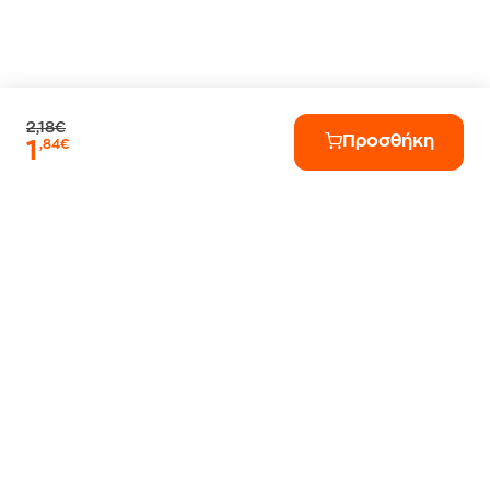
2,18€
Προσθήκη
1
,84€