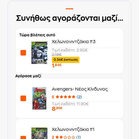
Συνήθως αγοράζονται μαζί...
Τώρα βλέπεις αυτό
Χελωνονιντζάκια #3
Τιμή εκδότη: 2.90€
2.18€
0.34€ έκπτωση
1
,84€
Αγόρασε μαζί
Avengers- Νέος Κίνδυνος
5
(2)
Τιμή εκδότη: 11.90€
8
,95€
Χελωνονιντζάκια #1
2
(1)