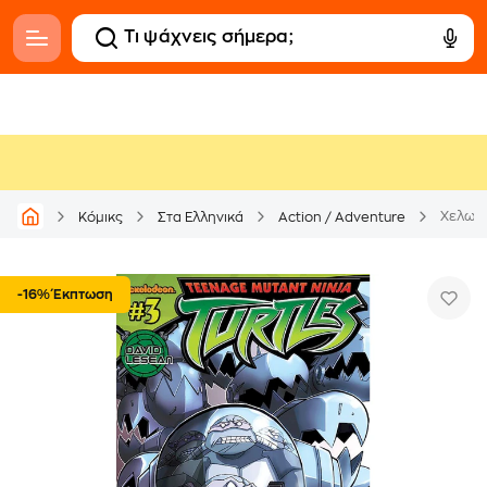
Χελωνο
Κόμικς
Στα Ελληνικά
Action / Adventure
-16% Έκπτωση