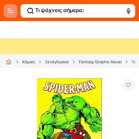
Spi
Κόμικς
Ξενόγλωσσα
Fantasy Graphic Novel