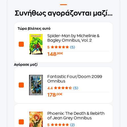
Συνήθως αγοράζονται μαζί...
Τώρα βλέπεις αυτό
Spider-Man by Michelinie &
Bagley Omnibus, Vol. 2
5
(5)
148
,99€
Αγόρασε μαζί
Fantastic Four/Doom 2099
Omnibus
4.4
(5)
178
,00€
Phoenix: The Death & Rebirth
of Jean Grey Omnibus
5
(2)