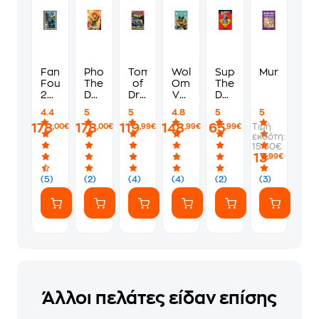
Fantastic
Phoenix:
Tomb
Wolverine
Superman:
Murdoku
Four/Doom
The
of
Omnibus,
The
2099
Death
Dracula
Vol.
Death
Omnibus
&
Omnibus,
6
and
4.4
5
5
4.8
5
5
Rebirth
Vol.
Return
178
178
119
148
65
Τιμή
,00€
,00€
,99€
,99€
,99€
of
1
of
εκδότη:
Jean
(New
Superman
15.50€
Grey
Printing
Compendium
13
,99€
Omnibus
2)
(5)
(2)
(4)
(4)
(2)
(3)
Άλλοι πελάτες είδαν επίσης