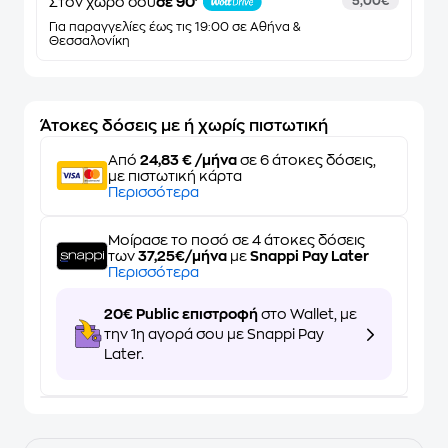
Στον χώρο σου
σε 90'
5,00€
Για παραγγελίες έως τις 19:00 σε Αθήνα &
Θεσσαλονίκη
Άτοκες δόσεις με ή χωρίς πιστωτική
Από
24,83 € /μήνα
σε 6 άτοκες δόσεις,
με πιστωτική κάρτα
Περισσότερα
Μοίρασε το ποσό σε 4 άτοκες δόσεις
των
37,25€/μήνα
με
Snappi Pay Later
Περισσότερα
20€ Public επιστροφή
στο Wallet, με
την 1η αγορά σου με Snappi Pay
Later.