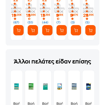
4.8
4.7
4.8
4.7
5
5
Φυσική
Τιμή
Τιμή
Τιμή
Τιμή
Τιμή
Τιμή
Β'
εκδότη:
εκδότη:
εκδότη:
εκδότη:
εκδότη:
εκδότη:
Γυμνασίου
22.90€
18.90€
16.70€
12.20€
12.00€
26.90€
19
15
13
9
9
23
,00€
,98€
,36€
,18€
,67€
,99€
(67)
(51)
(44)
(7)
(3)
(5)
Άλλοι πελάτες είδαν επίσης
Βοήθημα
Βοήθημα
Βοήθημα
Βοήθημα
Βοήθημα
Βοήθημα