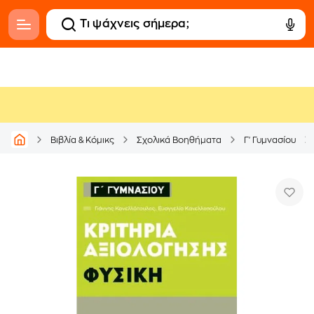
Βιβλία & Κόμικς
Σχολικά Βοηθήματα
Γ' Γυμνασίου