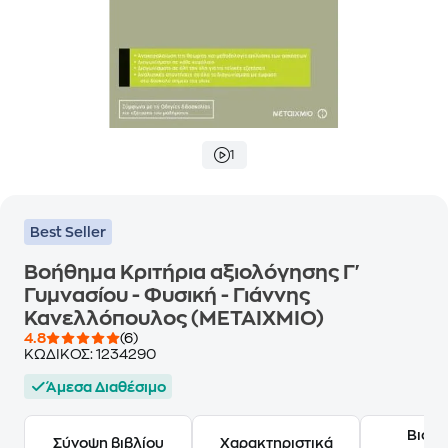
1
Best Seller
Βοήθημα Κριτήρια αξιολόγησης Γ'
Γυμνασίου - Φυσική - Γιάννης
Κανελλόπουλος (ΜΕΤΑΙΧΜΙΟ)
4.8
(6)
ΚΩΔΙΚΟΣ:
1234290
Άμεσα Διαθέσιμο
Βιογ
Σύνοψη βιβλίου
Χαρακτηριστικά