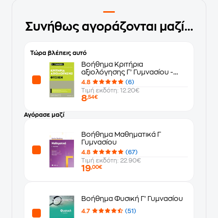
Συνήθως αγοράζονται μαζί...
Τώρα βλέπεις αυτό
Βοήθημα Κριτήρια
αξιολόγησης Γ' Γυμνασίου -
Φυσική
4.8
(6)
Τιμή εκδότη: 12.20€
8
,54€
Αγόρασε μαζί
Βοήθημα Μαθηματικά Γ
Γυμνασίου
4.8
(67)
Τιμή εκδότη: 22.90€
19
,00€
Βοήθημα Φυσική Γ' Γυμνασίου
4.7
(51)