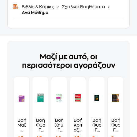
Βιβλία & Κόμικς
Σχολικά Βοηθήματα
Ανά Μάθημα
Μαζί με αυτό, οι
περισσότεροι αγοράζουν
Βοήθημα
Βοήθημα
Βοήθημα
Βοήθημα
Βοήθημα
Βοήθημα
Μαθηματικά
Φυσική
Χημεία
Κριτήρια
Φυσική
Φυσική
Γ
Γ'
Γ'
αξιολόγησης
Γ'
Γ΄
Γυμνασίου
Γυμνασίου
Γυμνασίου
-
Γυμνασίου
Γυμνασίου