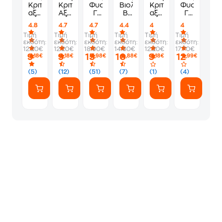
Κριτήρια
Κριτήρια
Φυσική
Βιολογία
Κριτήρια
Φυσική
αξιολόγησης
Αξιολόγησης
Γ'
Β',
αξιολόγησης
Γ'
Γ'
-
Γυμνασίου
Γ'
Γ'Γυμνασίου
Γυμνασίου
4.8
4.7
4.7
4.4
4
4
Γυμνασίου
Νεοελληνική
Γυμνασίου
Αρχαία
Τιμή
Τιμή
Τιμή
Τιμή
Τιμή
Τιμή
-
Γλώσσα,
Ελληνικά
εκδότη:
εκδότη:
εκδότη:
εκδότη:
εκδότη:
εκδότη:
Μαθηματικά
Λογοτεχνία,
12.20€
12.20€
18.90€
14.80€
12.20€
17.70€
Ιστορία
9
9
15
10
9
12
,18€
,18€
,98€
,88€
,18€
,99€
Γ'
Γυμνασίου
(5)
(12)
(51)
(7)
(1)
(4)