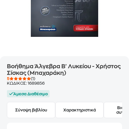
Βοήθημα Άλγεβρα Β' Λυκείου - Χρήστος
Σίσκας (Μπαχαράκη)
5
(1)
ΚΩΔΙΚΟΣ:
1689856
Άμεσα Διαθέσιμο
Βιογ
Σύνοψη βιβλίου
Χαρακτηριστικά
συγγ