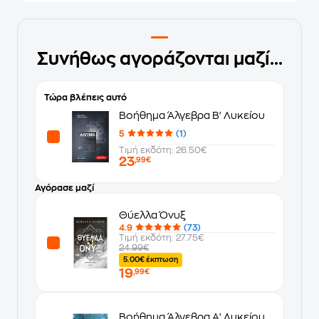
Συνήθως αγοράζονται μαζί...
Τώρα βλέπεις αυτό
Βοήθημα Άλγεβρα Β' Λυκείου
5
(1)
Τιμή εκδότη: 26.50€
23
,99€
Αγόρασε μαζί
Θύελλα Όνυξ
4.9
(73)
Τιμή εκδότη: 27.75€
24.99€
5.00€ έκπτωση
19
,99€
Βοήθημα Άλγεβρα Α' Λυκείου