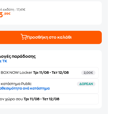
μή εκδότη
: 17,41€
3
,99€
Προσθήκη στο καλάθι
λογές παράδοσης
ε ΤΚ
ε
BOX NOW Locker
Τρι 11/08 - Τετ 12/08
2,00€
 κατάστημα Public
ΔΩΡΕΑΝ
αθεσιμότητα ανά κατάστημα
τον
χώρο σου
Τρι 11/08 - Τετ 12/08