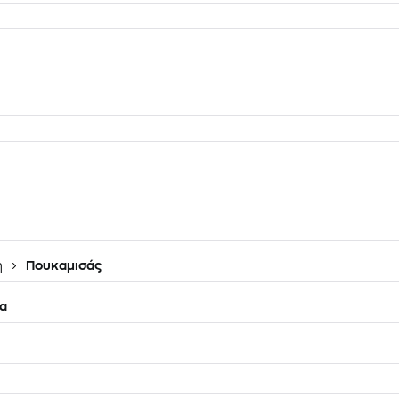
η
Πουκαμισάς
α