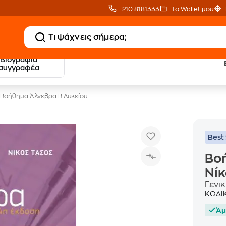
210 8181333
Το Wallet μου
Βιογραφία
20 € Public επιστροφή
Δωρεάν Μεταφορικ
συγγραφέα
με Snappi
με Public+ Delivery
Βοήθημα Άλγεβρα Β Λυκείου
Best 
Βοή
Νί
Γενικ
ΚΩΔΙ
Άμ