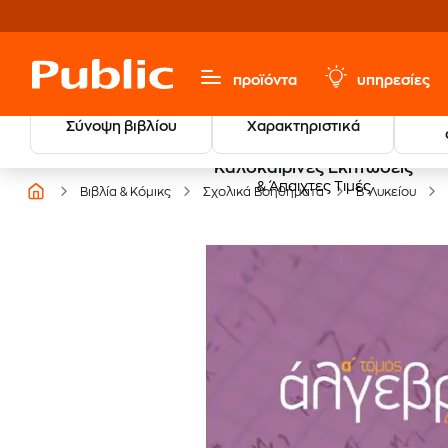
προϊόντα
υπηρεσίες
Σύνοψη βιβλίου
Χαρακτηριστικά
Καλοκαιρινές Εκπτώσεις
& Άπαιχτες Τιμές
Βιβλία & Κόμικς
Σχολικά Βοηθήματα
Β' Λυκείου