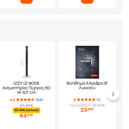
IZZY IZ-9028
Βοήθημα Άλγεβρα Β'
Ανεμιστήρας Πύργος 60
Λυκείου
W 107 cm
4.4
(84)
5
(1)
84.90€
Τιμή εκδότη: 26.50€
23
,99€
20.00€ έκπτωση
64
,90€