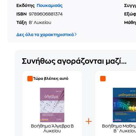
Εκδότης
Πουκαμισάς
Συγγ
ISBN
9789606881374
Εξώ
Τάξη
Β' Λυκείου
Μάθ
Δες όλα τα χαρακτηριστικά
Συνήθως αγοράζονται μαζί...
Τώρα βλέπεις αυτό
Βοήθημα Άλγεβρα Β
Βοήθημα Μαθημ
Λυκείου
Β΄ Λυκείο