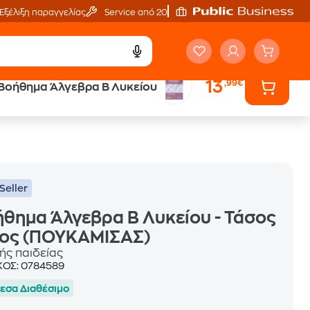
Εξέλιξη παραγγελίας
Service από 20'
13
,99€
Βοήθημα Άλγεβρα Β Λυκείου
ά
Έλα στον κόσμο
των ηχητικών βιβλίων
Seller
θημα Άλγεβρα Β Λυκείου - Τάσος
κος (ΠΟΥΚΑΜΙΣΑΣ)
ής παιδείας
ΚΟΣ:
0784589
εσα Διαθέσιμο