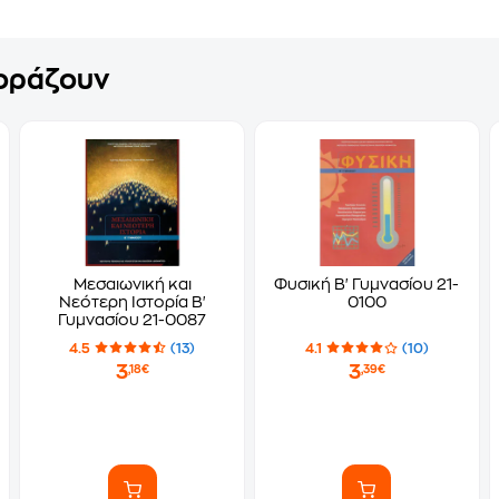
γοράζουν
Μεσαιωνική και
Φυσική Β' Γυμνασίου 21-
Νεότερη Ιστορία Β'
0100
Γυμνασίου 21-0087
4.5
(13)
4.1
(10)
3
3
,18€
,39€