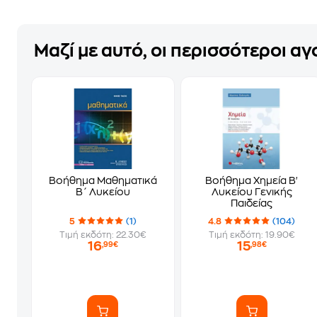
Μαζί με αυτό, οι περισσότεροι α
Βοήθημα Μαθηματικά
Βοήθημα Χημεία Β'
Β΄ Λυκείου
Λυκείου Γενικής
Παιδείας
5
(1)
4.8
(104)
Τιμή εκδότη: 22.30€
Τιμή εκδότη: 19.90€
16
15
,99€
,98€