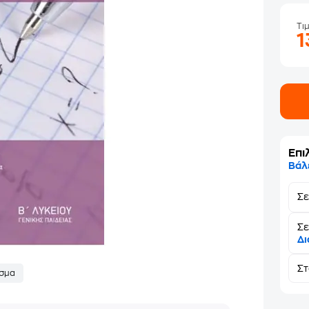
Τι
1
Επι
Βάλ
Σ
Σε
Δι
Σ
σμα