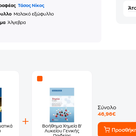
ραφέας
Τάσος Νίκος
Άτο
φυλλο
Μαλακό εξώφυλλο
ημα
Άλγεβρα
Σύνολο
46,96€
ατικά
Βοήθημα Χημεία Β'
Προσθήκ
υ
Λυκείου Γενικής
Παιδείας