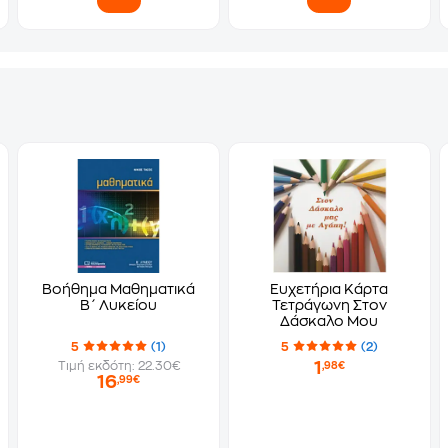
Βοήθημα Μαθηματικά
Ευχετήρια Κάρτα
Β΄ Λυκείου
Τετράγωνη Στον
Δάσκαλο Μου
5
(1)
5
(2)
1
Τιμή εκδότη: 22.30€
,98€
16
,99€