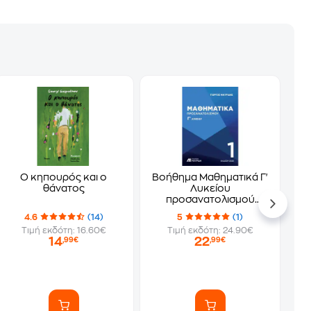
Ο κηπουρός και ο
Βοήθημα Μαθηματικά Γ'
θάνατος
Λυκείου
προσανατολισμού
(πρώτο τεύχος)
4.6
(14)
5
(1)
Τιμή εκδότη: 16.60€
Τιμή εκδότη: 24.90€
14
22
,99€
,99€