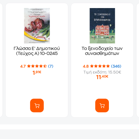
Γλώσσα Ε' Δημοτικού
Το ξενοδοχείο των
(Τεύχος Α) 10-0245
συναισθημάτων
4.7
(7)
4.8
(346)
1
Τιμή εκδότη: 15.50€
,91€
11
,40€