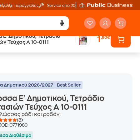
Εξέλιξη παραγγελίας
Service από 20'
 Ε' Δημοτικού, Τετράδιο
1
,80€
ά
Έλα στον κόσμο
ών Τεύχος Α 10-0111
των ηχητικών βιβλίων
ία Δημοτικού 2026/2027
Best Seller
σσα Ε' Δημοτικού, Τετράδιο
ασιών Τεύχος Α 10-0111
γλώσσας ρόδι και ροδάνι
(8)
ΚΟΣ:
0771989
εσα Διαθέσιμο