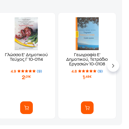
Γλώσσα Ε' Δημοτικού
Γεωγραφία Ε'
Τεύχος Γ 10-0114
Δημοτικού, Τετράδιο
Εργασιών 10-0108
4.9
(9)
4.8
(9)
2
1
,01€
,48€