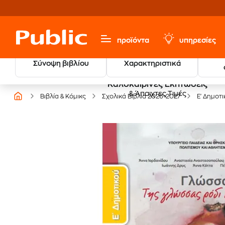
προϊόντα
υπηρεσίες
Σύνοψη βιβλίου
Χαρακτηριστικά
Καλοκαιρινές Εκπτώσεις
& Άπαιχτες Τιμές
Βιβλία & Κόμικς
Σχολικά Βιβλία 2026-2027
Ε' Δημοτ