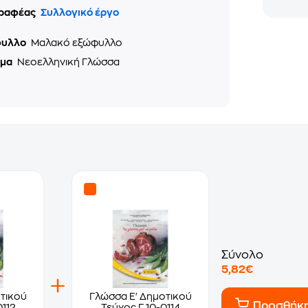
ραφέας
Συλλογικό έργο
φυλλο
Μαλακό εξώφυλλο
ημα
Νεοελληνική Γλώσσα
Σύνολο
5,82€
τικού
Γλώσσα Ε' Δημοτικού
Προσθήκ
0112
Τεύχος Γ 10-0114