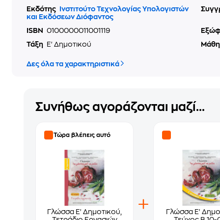
Εκδότης
Ινστιτούτο Τεχνολογίας Υπολογιστών
Συγγ
και Εκδόσεων Διόφαντος
ISBN
0100000011001119
Εξώ
Τάξη
Ε' Δημοτικού
Μάθ
Δες όλα τα χαρακτηριστικά
Συνήθως αγοράζονται μαζί...
Τώρα βλέπεις αυτό
Γλώσσα Ε' Δημοτικού,
Γλώσσα Ε' Δημο
Τετράδιο Εργασιών
Τεύχος Β 10-