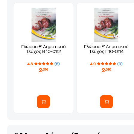
Γλώσσα Ε' Δημοτικού
Γλώσσα Ε' Δημοτικού
Τεύχος Β 10-0112
Τεύχος Γ 10-0114
4.8
(8)
4.9
(9)
2
2
,01€
,01€