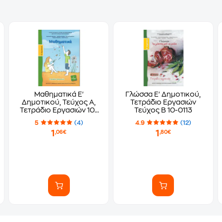
Μαθηματικά Ε'
Γλώσσα Ε' Δημοτικού,
Δημοτικού, Τεύχος Α,
Τετράδιο Εργασιών
Τετράδιο Εργασιών 10-
Τεύχος Β 10-0113
0240
5
(4)
4.9
(12)
1
1
,06€
,80€