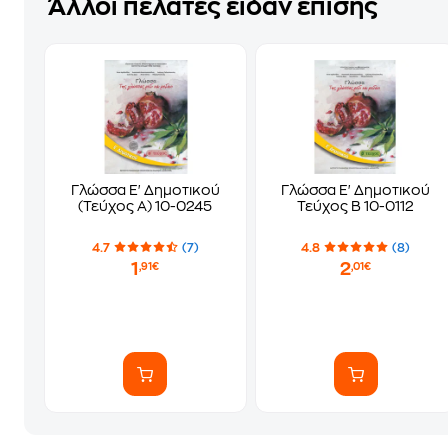
Άλλοι πελάτες είδαν επίσης
Γλώσσα Ε' Δημοτικού
Γλώσσα Ε' Δημοτικού
(Τεύχος Α) 10-0245
Τεύχος Β 10-0112
4.7
(7)
4.8
(8)
1
2
,91€
,01€