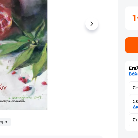
Επι
Βάλ
Σ
Σε
Δι
Σ
σμα