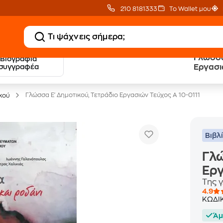
210 8181333
Το Wallet μου
Γλώσσα
Βιογραφία
20 € Public επιστροφή
Δωρεάν Μεταφορικ
συγγραφέα
Εργασι
με Snappi
με Public+ Delivery
Γλώσσα Ε' Δημοτικού, Τετράδιο Εργασιών Τεύχος Α 10-0111
ικού
Βιβλ
Γλώ
Εργ
Tης 
4.9
ΚΩΔΙ
Άμ