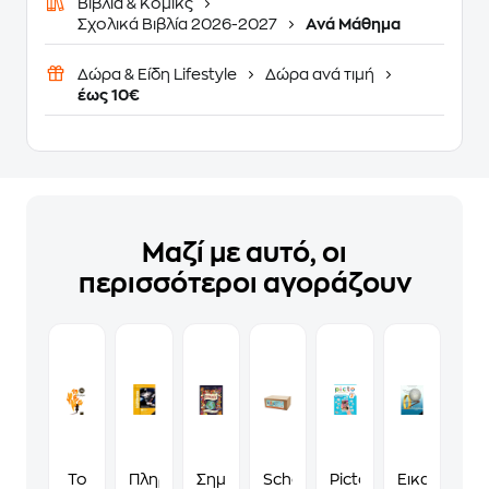
Βιβλία & Κόμικς
Σχολικά Βιβλία 2026-2027
Ανά Μάθημα
Δώρα & Είδη Lifestyle
Δώρα ανά τιμή
έως 10€
Μαζί με αυτό, οι
περισσότεροι αγοράζουν
Το
Πληροφορική
Σημαίες
School
Picto
Εικαστικά