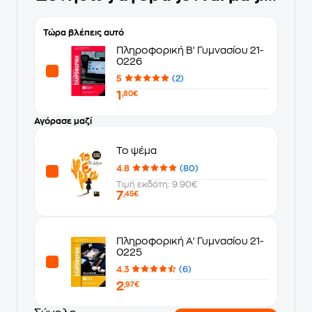
Τώρα βλέπεις αυτό
Πληροφορική Β' Γυμνασίου 21-
0226
5
(2)
1
,80€
Αγόρασε μαζί
Το ψέμα
4.8
(80)
Τιμή εκδότη: 9.90€
7
,45€
Πληροφορική Α' Γυμνασίου 21-
0225
4.3
(6)
2
,97€