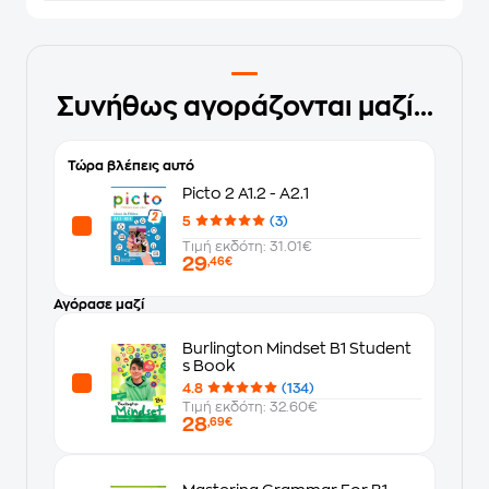
Συνήθως αγοράζονται μαζί...
Τώρα βλέπεις αυτό
Picto 2 A1.2 - A2.1
5
(3)
Τιμή εκδότη: 31.01€
29
,46€
Αγόρασε μαζί
Burlington Mindset B1 Student
s Book
4.8
(134)
Τιμή εκδότη: 32.60€
28
,69€