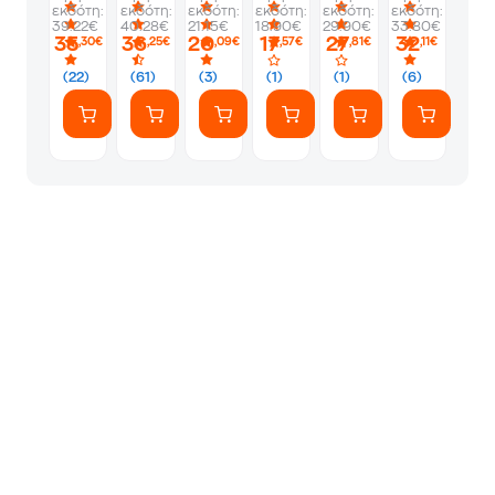
εκδότη:
εκδότη:
εκδότη:
εκδότη:
εκδότη:
εκδότη:
activites
eleve
39.22€
40.28€
21.15€
18.90€
29.90€
33.80€
35
36
20
17
27
32
,30€
,25€
,09€
,57€
,81€
,11€
(22)
(61)
(3)
(1)
(1)
(6)