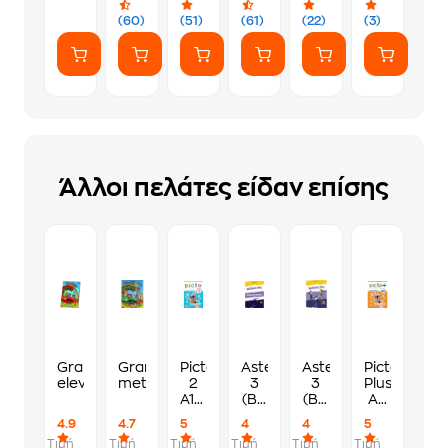
(60)
(51)
(61)
(22)
(3)
Άλλοι πελάτες είδαν επίσης
Grammatix
GrammAdo
Picto
Asterisque
Asterisque
Picto+
eleve
methode
2
3
3
Plus
A1.2
(B1)
(B1)
A2
-
-
-
Livre
4.9
4.7
5
4
4
5
A2.1
Cahier
Livre
de l'
Τιμή
Τιμή
Τιμή
Τιμή
Τιμή
Τιμή
d'
de l'
eleve