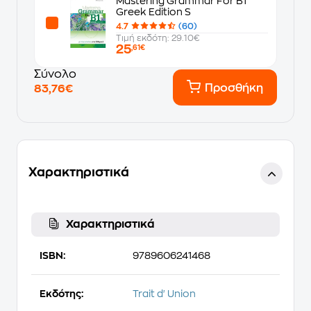
Mastering Grammar For B1
Greek Edition S
4.7
(60)
Τιμή εκδότη: 29.10€
25
,61€
Σύνολο
Προσθήκη
83,76€
Χαρακτηριστικά
Χαρακτηριστικά
ISBN:
9789606241468
Εκδότης:
Trait d' Union