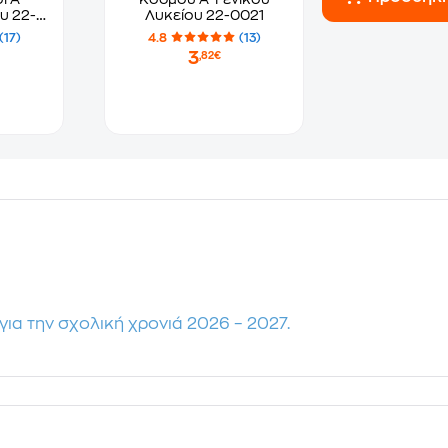
υ 22-
Λυκείου 22-0021
(17)
4.8
(13)
3
,82€
για την σχολική χρονιά 2026 – 2027.