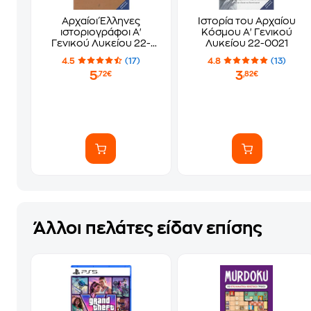
Αρχαίοι Έλληνες
Ιστορία του Αρχαίου
ιστοριογράφοι Α'
Κόσμου Α' Γενικού
Γενικού Λυκείου 22-
Λυκείου 22-0021
0004
4.5
(17)
4.8
(13)
5
3
,72€
,82€
Άλλοι πελάτες είδαν επίσης