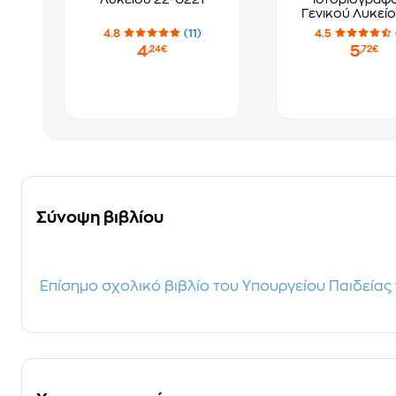
Γενικού Λυκείο
0004
4.8
(11)
4.5
4
5
,24€
,72€
Σύνοψη βιβλίου
Επίσημο σχολικό βιβλίο του Υπουργείου Παιδείας 