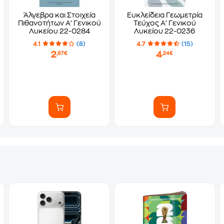
Άλγεβρα και Στοιχεία
Ευκλείδεια Γεωμετρία
Πιθανοτήτων Α' Γενικού
Τεύχος Α' Γενικού
Λυκείου 22-0284
Λυκείου 22-0236
4.1
(8)
4.7
(15)
2
4
,97€
,24€