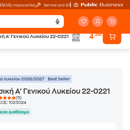
Εξέλιξη παραγγελίας
Service από 20'
4
,24€
ή Α' Γενικού Λυκείου 22-0221
ά
Έλα στον κόσμο
των ηχητικών βιβλίων
ία Λυκείου 2026/2027
Best Seller
ική Α' Γενικού Λυκείου 22-0221
(11)
ΚΟΣ:
1023024
εσα Διαθέσιμο