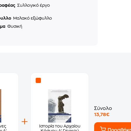
ραφέας
Συλλογικό έργο
φυλλο
Μαλακό εξώφυλλο
ημα
Φυσική
Σύνολο
13,78€
νες
Ιστορία του Αρχαίου
Προσθήκ
ι Α'
Κόσμου Α' Γενικού