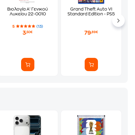
Βιολογία Α' Γενικού
Grand Theft Auto VI
Λυκείου 22-0010
Standard Edition - PS5
5
(13)
3
79
,50€
,89€