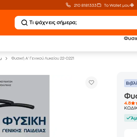
210 8181333
Το Wallet μου
Φυσικ
20 € Public επιστροφή
Δωρεάν Μεταφορικ
με Snappi
με Public+ Delivery
Φυσική Α' Γενικού Λυκείου 22-0221
υ
Βιβλ
Φυσ
4.8
ΚΩΔΙ
Άμ