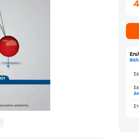
Επι
Βάλ
Σ
Σε
Δι
Σ