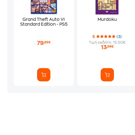
Grand Theft Auto VI
Murdoku
Standard Edition - PS5
5
(3)
79
Τιμή εκδότη: 15.50€
,89€
13
,99€