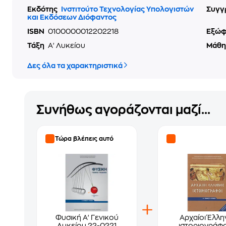
Εκδότης
Ινστιτούτο Τεχνολογίας Υπολογιστών
Συγγ
και Εκδόσεων Διόφαντος
ISBN
0100000012202218
Εξώ
Τάξη
Α' Λυκείου
Μάθ
Δες όλα τα χαρακτηριστικά
Συνήθως αγοράζονται μαζί...
Τώρα βλέπεις αυτό
Φυσική Α' Γενικού
Αρχαίοι Έλλη
Λυκείου 22-0221
ιστοριογράφο