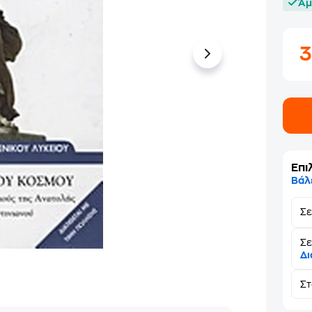
Άμ
Επι
Βάλ
Σ
Σε
Δι
Σ