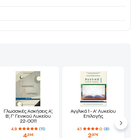
Γλωσσικές Ασκήσεις Α',
Αγγλικά 1 - Α' Λυκείου
Β', Γ' Γενικού Λυκείου
Επιλογής
22-0011
4.9
(11)
4.1
(8)
4
2
,24€
,97€