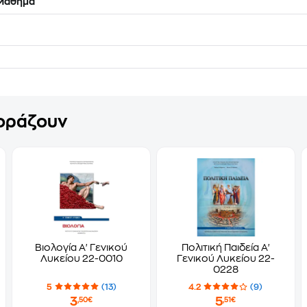
Μάθημα
γοράζουν
Βιολογία Α' Γενικού
Πολιτική Παιδεία Α'
Λυκείου 22-0010
Γενικού Λυκείου 22-
0228
5
(13)
4.2
(9)
3
5
,50€
,51€