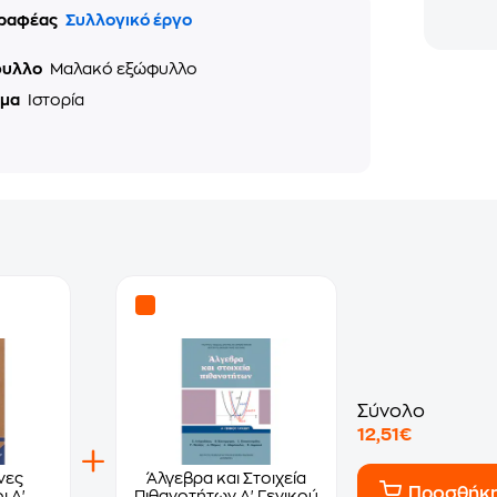
ραφέας
Συλλογικό έργο
φυλλο
Μαλακό εξώφυλλο
ημα
Ιστορία
Σύνολο
12,51€
νες
Άλγεβρα και Στοιχεία
Προσθήκ
ι Α'
Πιθανοτήτων Α' Γενικού