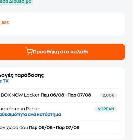
εσα Διαθέσιμο
3
,82€
Προσθήκη στο καλάθι
λογές παράδοσης
ε ΤΚ
ε
BOX NOW Locker
Πεμ 06/08 - Παρ 07/08
2,00€
 κατάστημα Public
ΔΩΡΕΑΝ
αθεσιμότητα ανά κατάστημα
τον
χώρο σου
Πεμ 06/08 - Παρ 07/08