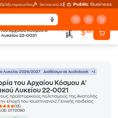
Εξέλιξη παραγγελίας
Service από 20'
 του Αρχαίου Κόσμου Α'
3
,82€
ά
Έλα στον κόσμο
 Λυκείου 22-0021
των ηχητικών βιβλίων
ία Λυκείου 2026/2027
Διαθέσιμο σε Audiobook
+1
ορία του Αρχαίου Κόσμου Α'
ικού Λυκείου 22-0021
τους προϊστορικούς πολιτισμούς της Ανατολής
ην εποχή του Ιουστινιανού: Γενικής παιδείας
(13)
ΚΟΣ:
0772090