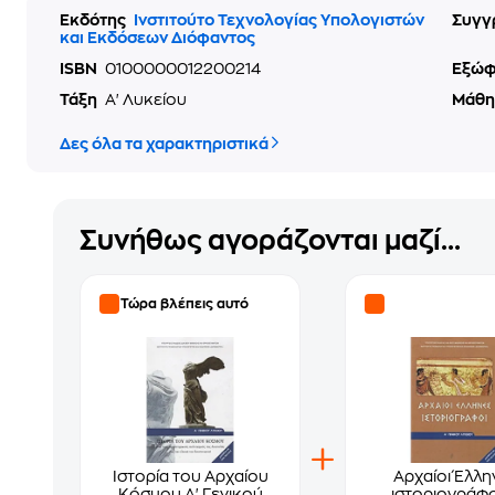
Εκδότης
Ινστιτούτο Τεχνολογίας Υπολογιστών
Συγγ
και Εκδόσεων Διόφαντος
ISBN
0100000012200214
Εξώ
Τάξη
Α' Λυκείου
Μάθ
Δες όλα τα χαρακτηριστικά
Συνήθως αγοράζονται μαζί...
Τώρα βλέπεις αυτό
Ιστορία του Αρχαίου
Αρχαίοι Έλλη
Κόσμου Α' Γενικού
ιστοριογράφο