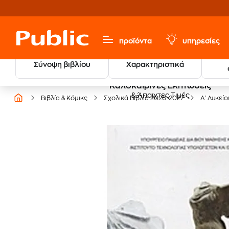
προϊόντα
υπηρεσίες
Σύνοψη βιβλίου
Χαρακτηριστικά
Καλοκαιρινές Εκπτώσεις
& Άπαιχτες Τιμές
Βιβλία & Κόμικς
Σχολικά Βιβλία 2026-2027
Α' Λυκείο