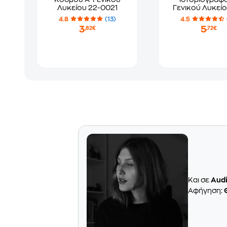
Λυκείου 22-0021
Γενικού Λυκείο
0004
4.8
(13)
4.5
3
5
,82€
,72€
Και σε
Aud
Aφήγηση: