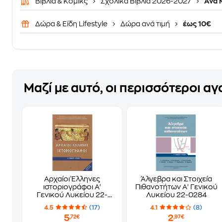
Βιβλία & Κόμικς
Σχολικά Βιβλία 2026-2027
Ανά 
Δώρα & Είδη Lifestyle
Δώρα ανά τιμή
έως 10€
Μαζί με αυτό, οι περισσότεροι α
Αρχαίοι Έλληνες
Άλγεβρα και Στοιχεία
ιστοριογράφοι Α'
Πιθανοτήτων Α' Γενικού
Γενικού Λυκείου 22-
Λυκείου 22-0284
0004
4.5
(17)
4.1
(8)
5
2
,72€
,97€