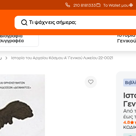
210 8181333
Το Wallet μου
Ιστορία
Βιογραφία
20 € Public επιστροφή
Δωρεάν Μεταφορικ
συγγραφέα
Γενικού
με Snappi
με Public+ Delivery
Ιστορία του Αρχαίου Κόσμου Α' Γενικού Λυκείου 22-0021
υ
Βιβλ
Ιστ
Γεν
Από 
έως τ
4.8
ΚΩΔΙ