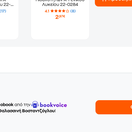
υ 22-
Λυκείου 22-0284
(17)
4.1
(8)
2
,97€
iobook
από την
Θαλασσινή Βοσταντζόγλου
!