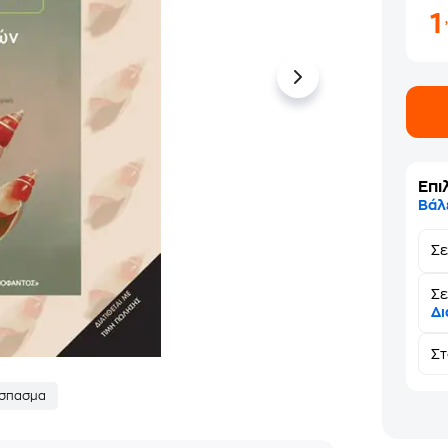
Επι
Βάλ
Σ
Σε
Δι
Σ
σπασμα