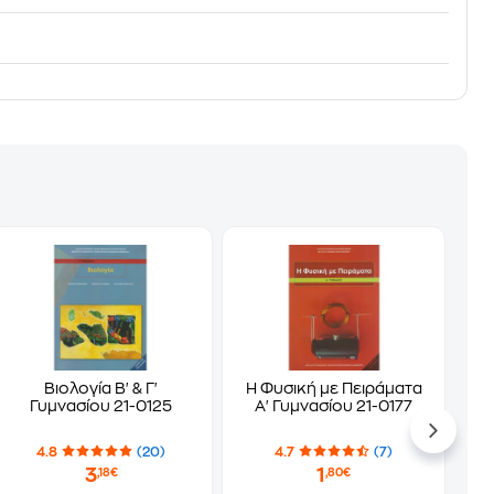
Βιολογία Β' & Γ'
Η Φυσική με Πειράματα
Γυμνασίου 21-0125
Α' Γυμνασίου 21-0177
4.8
(20)
4.7
(7)
3
1
,18€
,80€