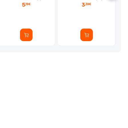
5
3
,19€
,39€