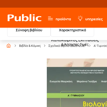
προϊόντα
υπηρεσίες
Σύνοψη βιβλίου
Χαρακτηριστικά
Καλοκαιρινές Εκπτώσεις
& Άπαιχτες Τιμές
Βιβλία & Κόμικς
Σχολικά Βιβλία 2026-2027
Α' Γυμνα