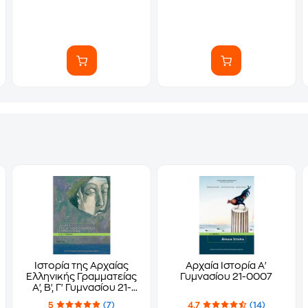
Ιστορία της Αρχαίας
Αρχαία Ιστορία Α'
Ελληνικής Γραμματείας
Γυμνασίου 21-0007
Α', Β', Γ' Γυμνασίου 21-
0059
5
(7)
4.7
(14)