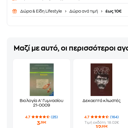
Δώρα & Είδη Lifestyle
Δώρα ανά τιμή
έως 10€
Μαζί με αυτό, οι περισσότεροι α
Βιολογία Α' Γυμνασίου
Δεκαεπτά κλωστές
21-0009
4.7
(25)
4.7
(164)
3
Τιμή εκδότη: 18.02€
,39€
12
,99€