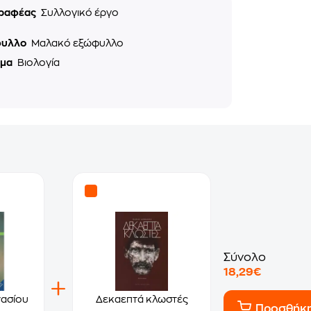
ραφέας
Συλλογικό έργο
φυλλο
Μαλακό εξώφυλλο
ημα
Βιολογία
Σύνολο
18,29€
νασίου
Δεκαεπτά κλωστές
Προσθήκ