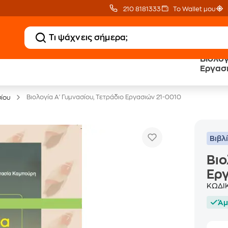
210 8181333
Το Wallet μου
Βιολογ
20 € Public επιστροφή
Δωρεάν Μεταφορικ
Εργασ
με Snappi
με Public+ Delivery
Βιολογία Α' Γυμνασίου, Τετράδιο Εργασιών 21-0010
σίου
Βιβλ
Βιο
Εργ
ΚΩΔΙ
Άμ