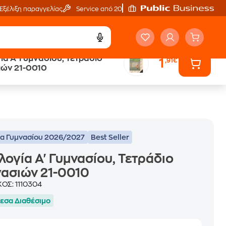
Εξέλιξη παραγγελίας
Service από 20'
ία Α' Γυμνασίου, Τετράδιο
1
,91€
ά
Έλα στον κόσμο
ιών 21-0010
των ηχητικών βιβλίων
ία Γυμνασίου 2026/2027
Best Seller
λογία Α' Γυμνασίου, Τετράδιο
ασιών 21-0010
ΚΟΣ:
1110304
εσα Διαθέσιμο