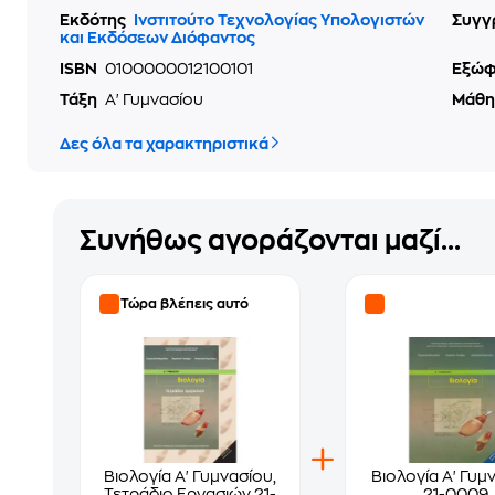
Εκδότης
Ινστιτούτο Τεχνολογίας Υπολογιστών
Συγγ
και Εκδόσεων Διόφαντος
ISBN
0100000012100101
Εξώ
Τάξη
Α' Γυμνασίου
Μάθ
Δες όλα τα χαρακτηριστικά
Συνήθως αγοράζονται μαζί...
Τώρα βλέπεις αυτό
Βιολογία Α' Γυμνασίου,
Βιολογία Α' Γυμ
Τετράδιο Εργασιών 21-
21-0009