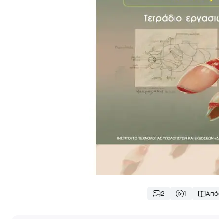
2
1
Από