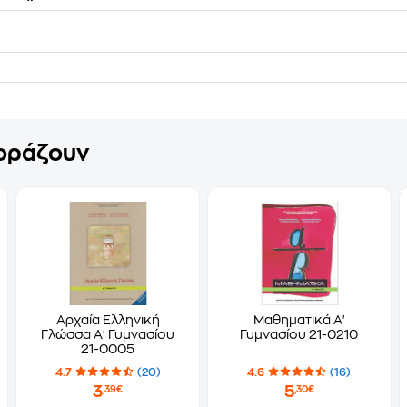
γοράζουν
Αρχαία Ελληνική
Μαθηματικά Α'
Γλώσσα Α' Γυμνασίου
Γυμνασίου 21-0210
21-0005
4.7
(20)
4.6
(16)
3
5
,39€
,30€