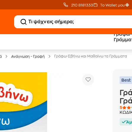
210 8181333
Το Wallet μου
Γράφω-
20 € Public επιστροφή
Δωρεάν Μεταφορικ
Γράμμα
με Snappi
με Public+ Delivery
Γράφω-Σβήνω και Μαθαίνω τα Γράμματα
ά
Ανάγνωση - Γραφή
Best 
Γρ
Γρ
5
ΚΩΔΙ
Άμ