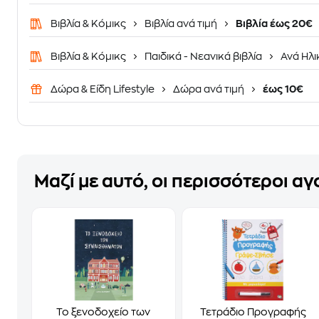
Βιβλία & Κόμικς
Βιβλία ανά τιμή
Βιβλία έως 20€
Βιβλία & Κόμικς
Παιδικά - Νεανικά βιβλία
Ανά Ηλι
Δώρα & Είδη Lifestyle
Δώρα ανά τιμή
έως 10€
Μαζί με αυτό, οι περισσότεροι α
Το ξενοδοχείο των
Τετράδιο Προγραφής