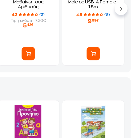
Μαθαίνω τους
Male σε USB-A Female -
Αριθμούς
1.5m
4.3
(3)
4.5
(8)
9
Τιμή εκδότη: 7.20€
,99€
5
,42€