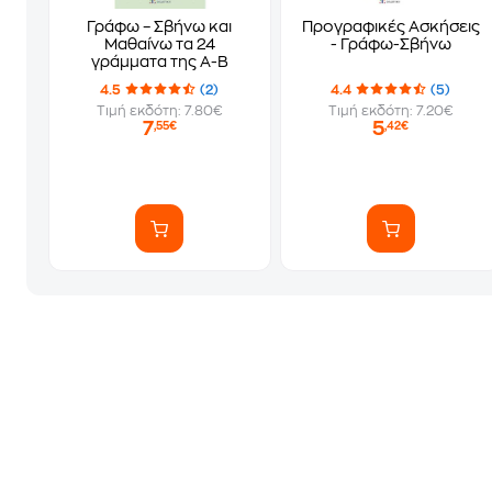
Γράφω – Σβήνω και
Προγραφικές Ασκήσεις
Μαθαίνω τα 24
- Γράφω-Σβήνω
γράμματα της Α-Β
4.5
(2)
4.4
(5)
Τιμή εκδότη: 7.80€
Τιμή εκδότη: 7.20€
7
5
,55€
,42€