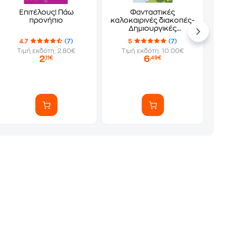
Επιτέλους! Πάω
Φανταστικές
προνήπιο
καλοκαιρινές διακοπές-
Δημιουργικές
δραστηριότητες για
4.7
(7)
5
(7)
παιδιά που τελείωσαν
Τιμή εκδότη: 2.80€
Τιμή εκδότη: 10.00€
την Γ' δημοτικού
2
6
,11€
,49€