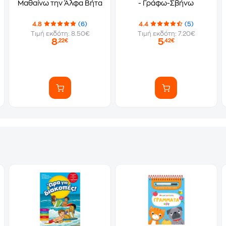
Μαθαίνω την Άλφα Βήτα
- Γράφω-Σβήνω
4.8
(6)
4.4
(5)
Τιμή εκδότη: 8.50€
Τιμή εκδότη: 7.20€
8
5
,22€
,42€