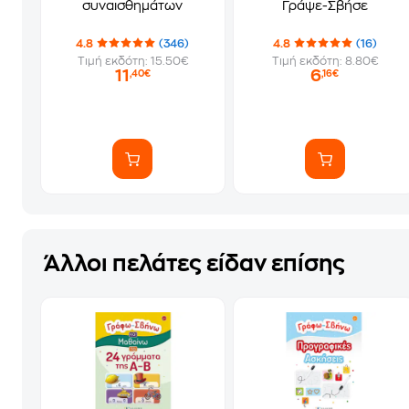
συναισθημάτων
Γράψε-Σβήσε
4.8
(346)
4.8
(16)
Τιμή εκδότη: 15.50€
Τιμή εκδότη: 8.80€
11
6
,40€
,16€
Άλλοι πελάτες είδαν επίσης