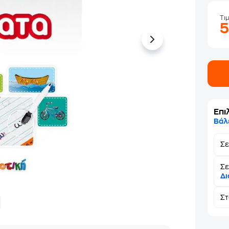
Τι
Επι
Βάλ
Σ
Σε
Δι
Σ