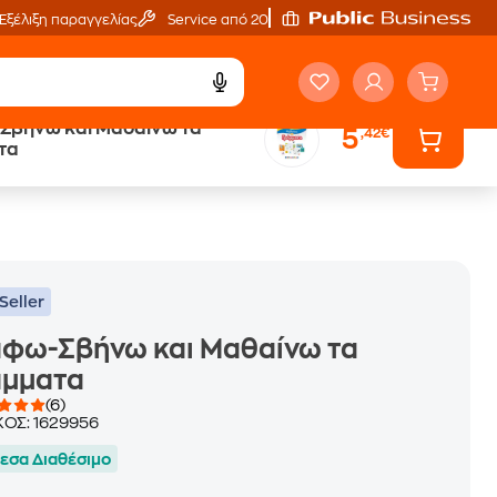
Εξέλιξη παραγγελίας
Service από 20'
Σβήνω και Μαθαίνω τα
5
,42€
ά
Έλα στον κόσμο
τα
των ηχητικών βιβλίων
Seller
άφω-Σβήνω και Μαθαίνω τα
άμματα
(6)
ΚΟΣ:
1629956
εσα Διαθέσιμο