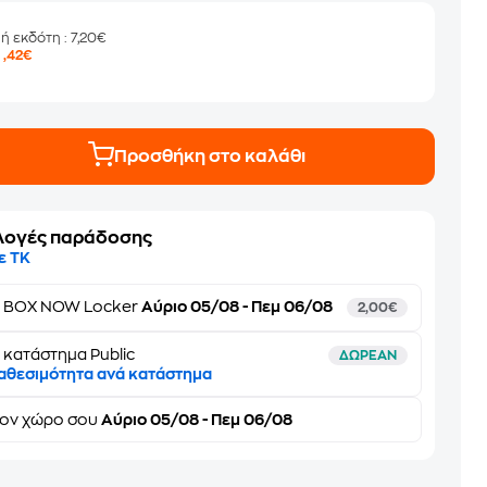
μή εκδότη
: 7,20€
5
,42€
Προσθήκη στο καλάθι
λογές παράδοσης
ε ΤΚ
ε
BOX NOW Locker
Αύριο 05/08 - Πεμ 06/08
2,00€
 κατάστημα Public
ΔΩΡΕΑΝ
αθεσιμότητα ανά κατάστημα
τον
χώρο σου
Αύριο 05/08 - Πεμ 06/08