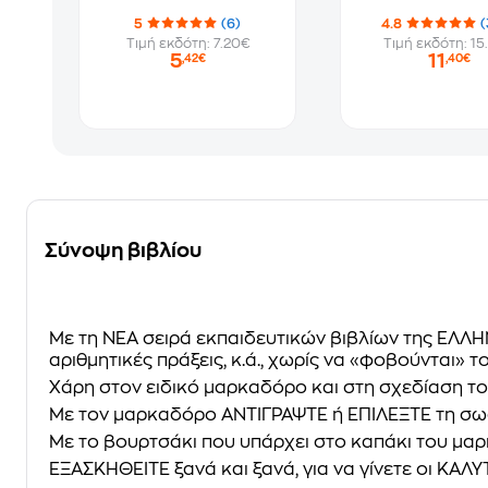
5
(6)
4.8
(
Τιμή εκδότη: 7.20€
Τιμή εκδότη: 15
5
11
,42€
,40€
Σύνοψη βιβλίου
Με τη ΝΕΑ σειρά εκπαιδευτικών βιβλίων της ΕΛΛΗ
αριθμητικές πράξεις, κ.ά., χωρίς να «φοβούνται» 
Χάρη στον
ειδικό μαρκαδόρο
και στη σχεδίαση το
Με τον μαρκαδόρο
ΑΝΤΙΓΡΑΨΤΕ ή ΕΠΙΛΕΞΤΕ
τη σω
Με το
βουρτσάκι
που υπάρχει στο καπάκι του μ
ΕΞΑΣΚΗΘΕΙΤΕ
ξανά και ξανά, για να γίνετε οι ΚΑΛΥ