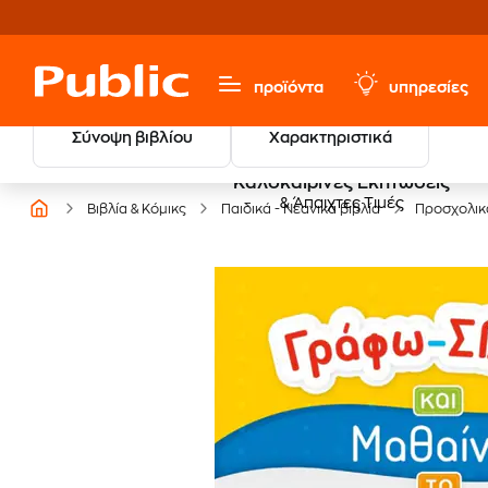
προϊόντα
υπηρεσίες
Σύνοψη βιβλίου
Χαρακτηριστικά
Καλοκαιρινές Εκπτώσεις
& Άπαιχτες Τιμές
Βιβλία & Κόμικς
Παιδικά - Νεανικά βιβλία
Προσχολικ