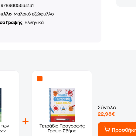
9789605634131
φυλλο
Μαλακό εξώφυλλο
σα Γραφής
Ελληνικά
Σύνολο
22,98€
 των
Τετράδιο Προγραφής
Προσθήκ
των
Γράψε-Σβήσε