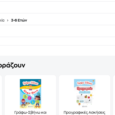
κία
3-6 Ετών
γοράζουν
Γράφω-Σβήνω και
Προγραφικές Ασκήσεις