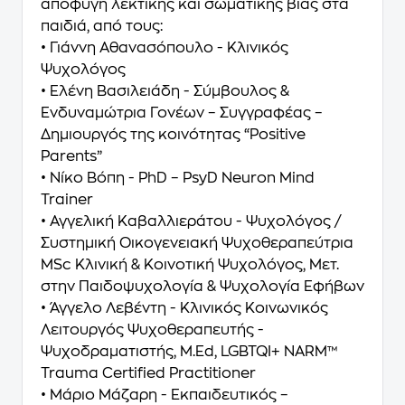
αποφυγή λεκτικής και σωματικής βίας στα
παιδιά, από τους:
• Γιάννη Αθανασόπουλο - Κλινικός
Ψυχολόγος
• Ελένη Βασιλειάδη - Σύμβουλος &
Ενδυναμώτρια Γονέων – Συγγραφέας –
Δημιουργός της κοινότητας “Positive
Parents”
• Νίκο Βόπη - PhD – PsyD Neuron Mind
Trainer
• Αγγελική Καβαλλιεράτου - Ψυχολόγος /
Συστημική Οικογενειακή Ψυχοθεραπεύτρια
MSc Κλινική & Κοινοτική Ψυχολόγος, Μετ.
στην Παιδοψυχολογία & Ψυχολογία Εφήβων
• Άγγελο Λεβέντη - Κλινικός Κοινωνικός
Λειτουργός Ψυχοθεραπευτής -
Ψυχοδραματιστής, M.Ed, LGBTQI+ NARM™
Trauma Certified Practitioner
• Μάριο Μάζαρη - Εκπαιδευτικός –