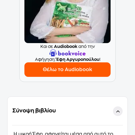
Και σε
Audiobook
από την
Aφήγηση:
Έφη Αργυροπούλου
!
Θέλω το Audiobook
Σύνοψη βιβλίου
Η μικρή Έφη, αφηγείται μέσα από αυτό το