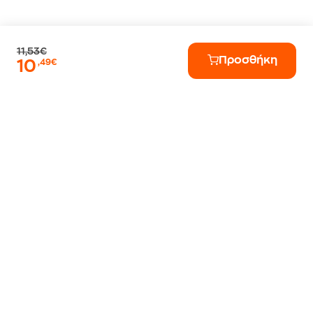
11,53€
Προσθήκη
10
,49€