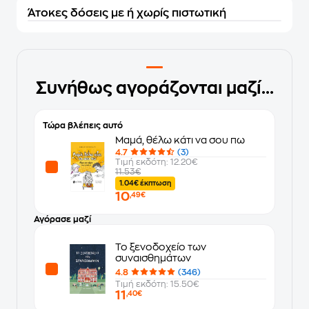
Άτοκες δόσεις με ή χωρίς πιστωτική
Συνήθως αγοράζονται μαζί...
Τώρα βλέπεις αυτό
Μαμά, θέλω κάτι να σου πω
4.7
(3)
Τιμή εκδότη: 12.20€
11.53€
1.04€ έκπτωση
10
,49€
Αγόρασε μαζί
Το ξενοδοχείο των
συναισθημάτων
4.8
(346)
Τιμή εκδότη: 15.50€
11
,40€