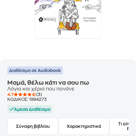
Διαθέσιμο σε Audiobook
Μαμά, θέλω κάτι να σου πω
Λόγια και χέρια που πονάνε
4.7
(3)
ΚΩΔΙΚΟΣ:
1994273
Άμεσα Διαθέσιμο
Τι είπαν
Σύνοψη βιβλίου
Χαρακτηριστικά
Frie