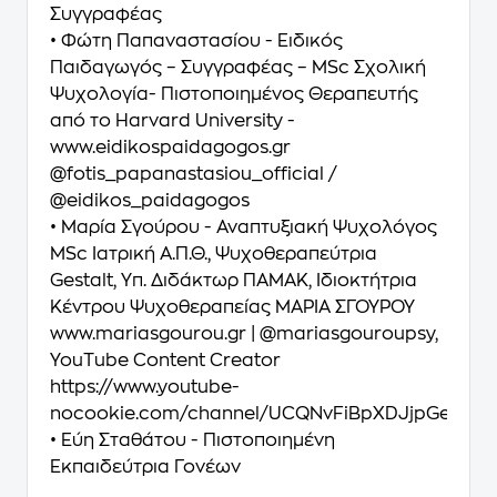
Συγγραφέας
• Φώτη Παπαναστασίου - Ειδικός
Παιδαγωγός – Συγγραφέας – MSc Σχολική
Ψυχολογία- Πιστοποιημένος Θεραπευτής
από το Harvard University -
www.eidikospaidagogos.gr
@fotis_papanastasiou_official /
@eidikos_paidagogos
• Μαρία Σγούρου - Αναπτυξιακή Ψυχολόγος
MSc Ιατρική Α.Π.Θ., Ψυχοθεραπεύτρια
Gestalt, Υπ. Διδάκτωρ ΠΑΜΑΚ, Ιδιοκτήτρια
Κέντρου Ψυχοθεραπείας ΜΑΡΙΑ ΣΓΟΥΡΟΥ
www.mariasgourou.gr | @mariasgouroupsy,
YouTube Content Creator
https://www.youtube-
nocookie.com/channel/UCQNvFiBpXDJjpGeJrT
• Εύη Σταθάτου - Πιστοποιημένη
Εκπαιδεύτρια Γονέων