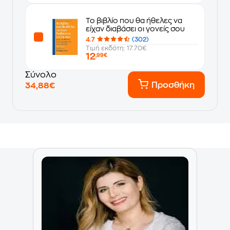
Το βιβλίο που θα ήθελες να
είχαν διαβάσει οι γονείς σου
4.7
(302)
Τιμή εκδότη: 17.70€
12
,99€
Σύνολο
Προσθήκη
34,88€