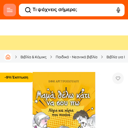
Βιβλία & Κόμικς
Παιδικά - Νεανικά βιβλία
Βιβλία για Γ
-9% Έκπτωση