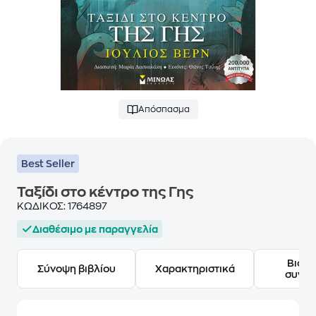
Απόσπασμα
Best Seller
Ταξίδι στο κέντρο της Γης
ΚΩΔΙΚΟΣ:
1764897
Διαθέσιμο με παραγγελία
Βιογ
Σύνοψη βιβλίου
Χαρακτηριστικά
συγγ