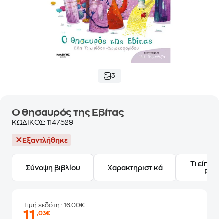
3
Ο θησαυρός της Εβίτας
ΚΩΔΙΚΟΣ:
1147529
Εξαντλήθηκε
Τι είπαν
Σύνοψη βιβλίου
Χαρακτηριστικά
Frie
Τιμή εκδότη
: 16,00€
11
,03€