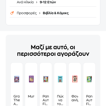
Ανά Ηλικία
9-12 Ετών
Προσφορές
Βιβλία & Κόμικς
Μαζί με αυτό, οι
περισσότεροι αγοράζουν
Grand
Murdoku
Panini
Πώς
Φονικά
Panini
Theft
Αυτοκόλλητα
να
αινίγματα
Αυτοκόλλη
Auto
Fifa
τους
Fifa