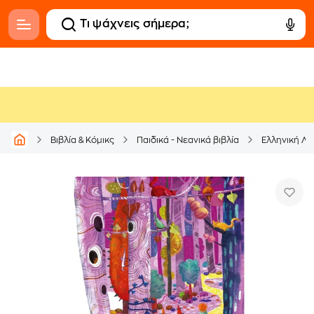
Βιβλία & Κόμικς
Παιδικά - Νεανικά βιβλία
Ελληνική Λο