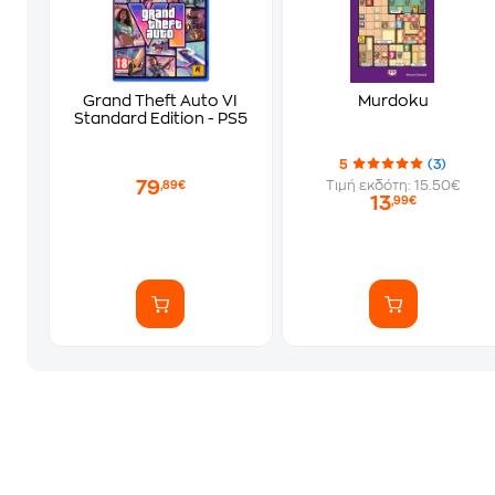
Grand Theft Auto VI
Murdoku
Standard Edition - PS5
5
(3)
79
Τιμή εκδότη: 15.50€
,89€
13
,99€