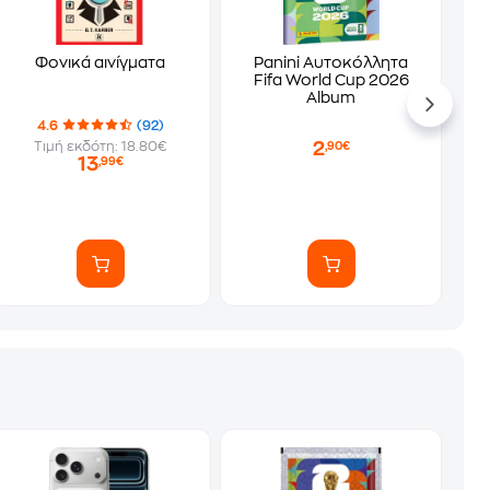
Φονικά αινίγματα
Panini Αυτοκόλλητα
Fifa World Cup 2026
Album
4.6
(92)
2
Τιμή εκδότη: 18.80€
,90€
13
,99€