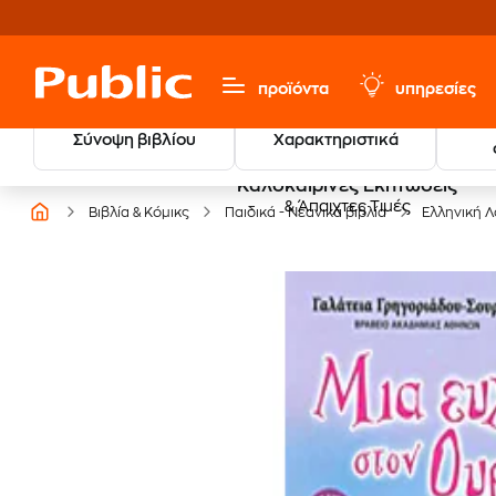
προϊόντα
υπηρεσίες
Σύνοψη βιβλίου
Χαρακτηριστικά
Καλοκαιρινές Εκπτώσεις
& Άπαιχτες Τιμές
Βιβλία & Κόμικς
Παιδικά - Νεανικά βιβλία
Ελληνική Λ