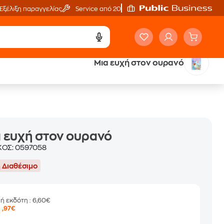
Εξέλιξη παραγγελίας
Service από 20'
Μια ευχή στον ουρανό
ά
Έλα στον κόσμο
των ηχητικών βιβλίων
 ευχή στον ουρανό
ΚΟΣ:
0597058
 Διαθέσιμο
μή εκδότη
: 6,60€
4
,97€