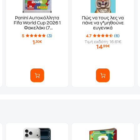
Panini Αυτοκόλλητα
Πώς να τους λες να
Fifa World Cup 2026 1
πάνε να γ*μηθούνε
Φακελάκι (7
ευγενικά
Αυτοκόλλητα)
5
(3)
4.7
(6)
1
Τιμή εκδότη: 16.61€
,30€
14
,99€