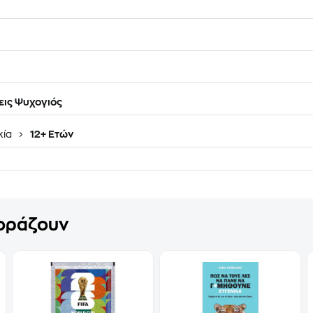
ις Ψυχογιός
κία
12+ Ετών
γοράζουν