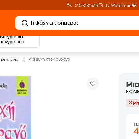
210 8181333
Το Wallet μου
Βιογραφία
20 € Public επιστροφή
Δωρεάν Μεταφορικ
συγγραφέα
με Snappi
με Public+ Delivery
Μια ευχή στον ουρανό
ογοτεχνία
Μια
ΚΩΔΙ
Μη
Τι