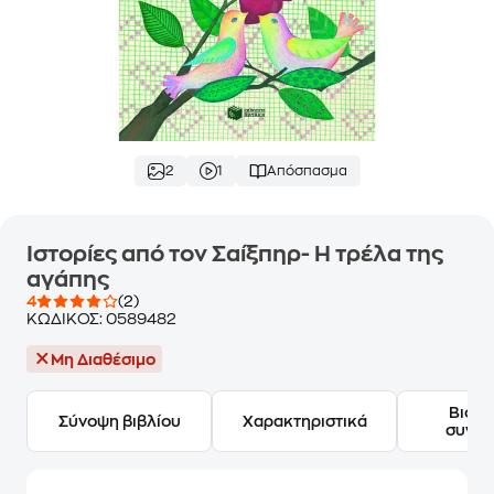
2
1
Απόσπασμα
Ιστορίες από τον Σαίξπηρ- Η τρέλα της
αγάπης
4
(2)
ΚΩΔΙΚΟΣ:
0589482
Μη Διαθέσιμο
Βιογ
Σύνοψη βιβλίου
Χαρακτηριστικά
συγγ