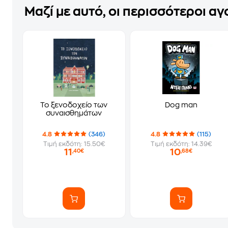
Μαζί με αυτό, οι περισσότεροι α
Το ξενοδοχείο των
Dog man
συναισθημάτων
4.8
(346)
4.8
(115)
Τιμή εκδότη: 15.50€
Τιμή εκδότη: 14.39€
11
10
,40€
,68€