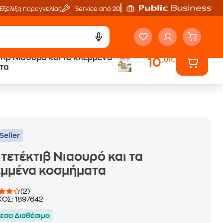
Εξέλιξη παραγγελίας
Service από 20'
τιβ Νιαουρό και τα κλεμμένα
10
,01€
ά
Έλα στον κόσμο
τα
των ηχητικών βιβλίων
Seller
τετέκτιβ Νιαουρό και τα
εμμένα κοσμήματα
(2)
ΚΟΣ:
1897642
εσα Διαθέσιμο