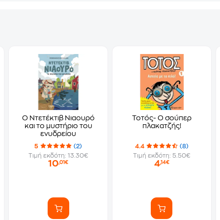
Ο Ντετέκτιβ Νιαουρό
Τοτός- Ο σούπερ
και το μυστήριο του
πλακατζής!
ενυδρείου
5
(2)
4.4
(8)
Τιμή εκδότη: 13.30€
Τιμή εκδότη: 5.50€
10
4
,01€
,14€