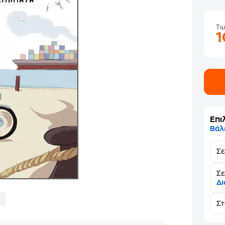
Τι
Επι
Βάλ
Σ
Σε
Δι
Σ