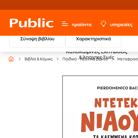
προϊόντα
υπηρεσίες
Σύνοψη βιβλίου
Χαρακτηριστικά
Καλοκαιρινές Εκπτώσεις
& Άπαιχτες Τιμές
Βιβλία & Κόμικς
Παιδικά - Νεανικά βιβλία
Μεταφρασμ