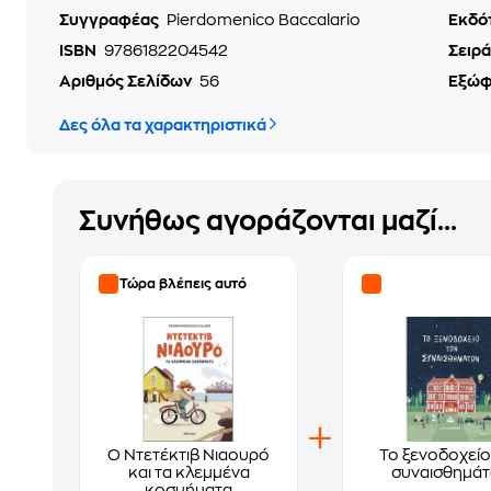
Συγγραφέας
Pierdomenico Baccalario
Εκδό
ISBN
9786182204542
Σειρά
Αριθμός Σελίδων
56
Εξώ
Δες όλα τα χαρακτηριστικά
Συνήθως αγοράζονται μαζί...
Τώρα βλέπεις αυτό
Ο Ντετέκτιβ Νιαουρό
Το ξενοδοχείο
και τα κλεμμένα
συναισθημά
κοσμήματα