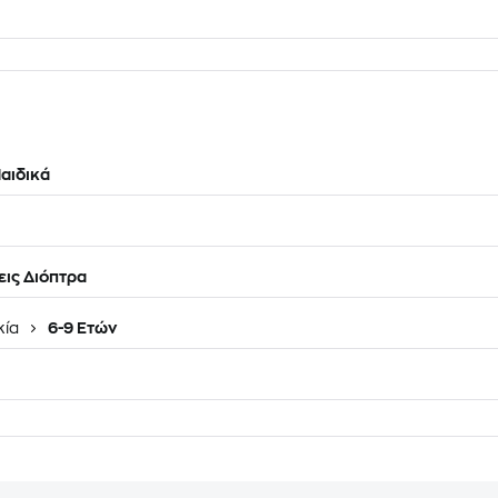
αιδικά
ις Διόπτρα
κία
6-9 Ετών