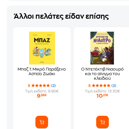
Άλλοι πελάτες είδαν επίσης
Μπαζ 1: Μικρό Παράξενο
Ο Ντετέκτιβ Νιαουρό
Αστείο Ζωάκι
και το αίνιγμα του
κλειδιού
5
(2)
5
(2)
Τιμή εκδότη: 9.90€
Τιμή εκδότη: 13.30€
9
10
,58€
,01€