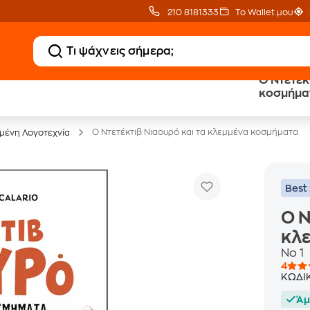
210 8181333
Το Wallet μου
Ο Ντετέκ
20 € Public επιστροφή
Δωρεάν Μεταφορικ
κοσμήμα
με Snappi
με Public+ Delivery
Ο Ντετέκτιβ Νιαουρό και τα κλεμμένα κοσμήματα
ένη Λογοτεχνία
Best 
Ο Ν
κλ
No 1
4
ΚΩΔΙ
Άμ