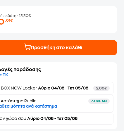
μή εκδότη
: 13,30€
10
,01€
Προσθήκη στο καλάθι
λογές παράδοσης
ε ΤΚ
ε
BOX NOW Locker
Αύριο 04/08 - Τετ 05/08
2,00€
 κατάστημα Public
ΔΩΡΕΑΝ
αθεσιμότητα ανά κατάστημα
τον
χώρο σου
Αύριο 04/08 - Τετ 05/08