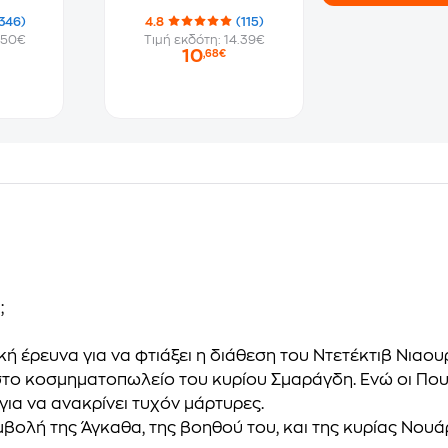
346)
4.8
(115)
.50€
Τιμή εκδότη: 14.39€
10
,68€
;
ή έρευνα για να φτιάξει η διάθεση του Ντετέκτιβ Νιαου
ξη στο κοσμηματοπωλείο του κυρίου Σμαράγδη. Ενώ οι Π
 για να ανακρίνει τυχόν μάρτυρες.
ολή της Άγκαθα, της βοηθού του, και της κυρίας Νουάρ,