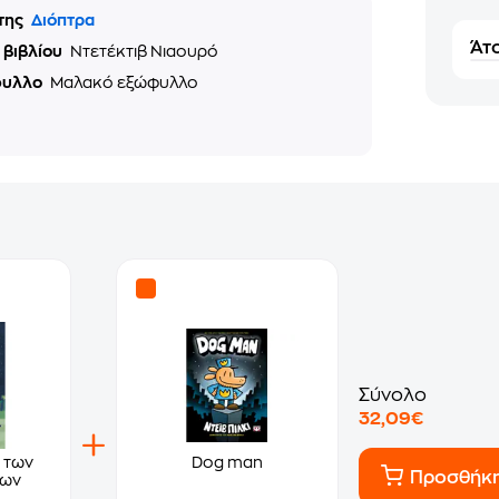
της
Διόπτρα
Άτο
 βιβλίου
Ντετέκτιβ Νιαουρό
φυλλο
Μαλακό εξώφυλλο
Σύνολο
32,09€
 των
Dog man
Προσθήκ
των