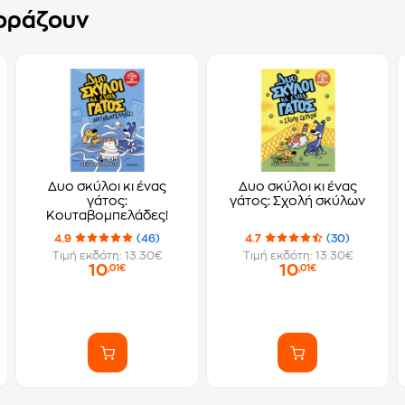
γοράζουν
Δυο σκύλοι κι ένας
Δυο σκύλοι κι ένας
γάτος:
γάτος: Σχολή σκύλων
Κουταβομπελάδες!
4.9
(46)
4.7
(30)
Τιμή εκδότη: 13.30€
Τιμή εκδότη: 13.30€
10
10
,01€
,01€