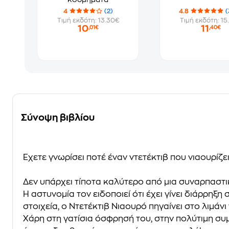
4
(2)
4.8
(
Τιμή εκδότη: 13.30€
Τιμή εκδότη: 15
10
11
,01€
,40€
Σύνοψη βιβλίου
Έχετε γνωρίσει ποτέ έναν ντετέκτιβ που νιαουρίζει
Δεν υπάρχει τίποτα καλύτερο από μια συναρπαστικ
Η αστυνομία τον ειδοποιεί ότι έχει γίνει διάρρη
στοιχεία, ο Ντετέκτιβ Νιαουρό πηγαίνει στο λιμάνι
Χάρη στη γατίσια όσφρησή του, στην πολύτιμη συμβ