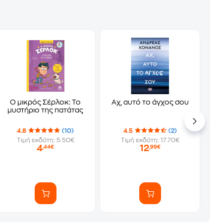
Ο μικρός Σέρλοκ: Το
Αχ, αυτό το άγχος σου
μυστήριο της πατάτας
4.8
(10)
4.5
(2)
Τιμή εκδότη: 5.50€
Τιμή εκδότη: 17.70€
4
12
,44€
,99€