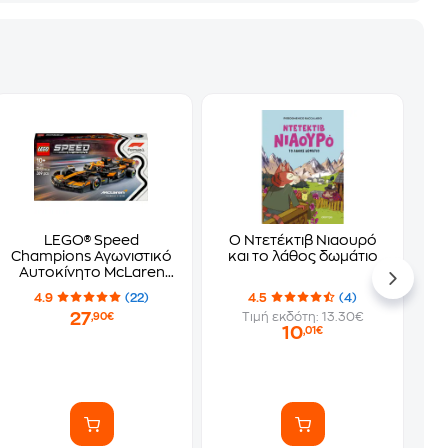
LEGO® Speed
Ο Ντετέκτιβ Νιαουρό
Champions Αγωνιστικό
και το λάθος δωμάτιο
Αυτοκίνητο McLaren
F1® Team MCL38 (77251)
4.9
(22)
4.5
(4)
27
Τιμή εκδότη: 13.30€
,90€
10
,01€