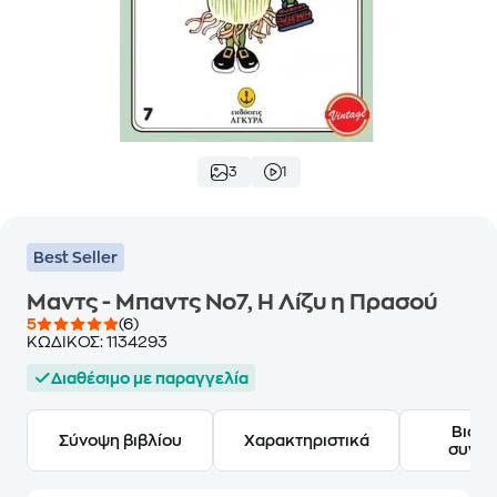
3
1
Best Seller
Μαντς - Μπαντς Νο7, Η Λίζυ η Πρασού
5
(6)
ΚΩΔΙΚΟΣ:
1134293
Διαθέσιμο με παραγγελία
Βιογ
Σύνοψη βιβλίου
Χαρακτηριστικά
συγγ