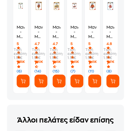
Μαντς
Μαντς
Μαντς
Μαντς
Μαντς
Μαντς
-
-
-
-
-
-
Μπαντς
Μπαντς
Μπαντς
Μπαντς
Μπαντς
Μπαντς
Νο4,
Νο5,
Νο12,
Nο2,
Νο3,
Νο11,
5
4.7
4.7
5
5
4.8
Το
Ο
Οι
Μπάτον
Ο
Πιτ
Τιμή
Τιμή
Τιμή
Τιμή
Τιμή
Τιμή
Κρεμμυδάκι
Πατάτας
Τρεις
και
Όλλυ,
το
εκδότη:
εκδότη:
εκδότη:
εκδότη:
εκδότη:
εκδότη:
Μπανάνες
Τάινυ,
ο
Πιπέρι
1.51€
1.51€
1.51€
1.51€
1.51€
1.51€
τα
Κρεμμύδας
1
1
1
1
1
1
,35€
,20€
,45€
,45€
,45€
,21€
Μανιτάρια
(6)
(14)
(15)
(7)
(11)
(8)
Άλλοι πελάτες είδαν επίσης