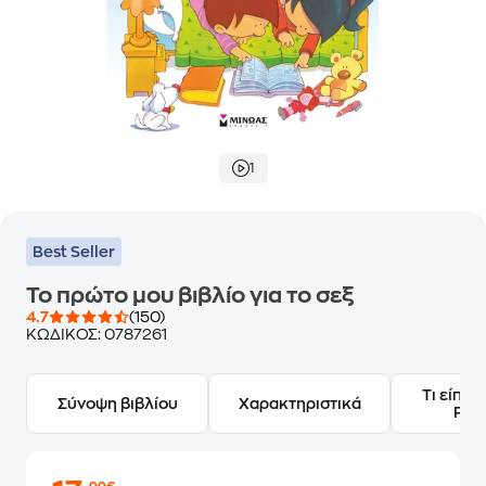
1
Best Seller
Το πρώτο μου βιβλίο για το σεξ
4.7
(150)
ΚΩΔΙΚΟΣ:
0787261
Τι είπαν
Σύνοψη βιβλίου
Χαρακτηριστικά
Frie