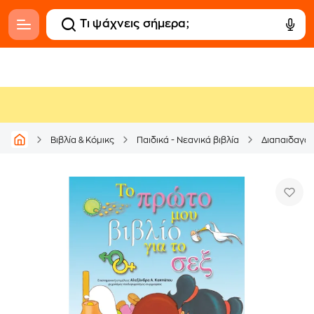
Βιβλία & Κόμικς
Παιδικά - Νεανικά βιβλία
Διαπαιδαγώ