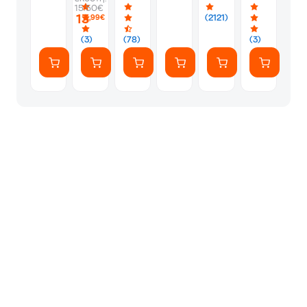
-
-
Album
Silver
1
15.50€
PS5
Silver
Φακελάκι
13
(2121)
,99€
(7
Αυτοκόλλητ
(3)
(78)
(3)