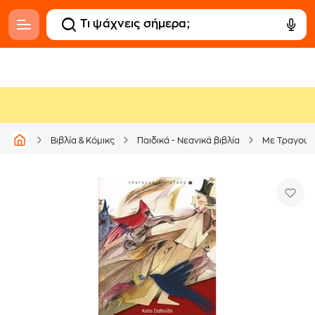
Βιβλία & Κόμικς
Παιδικά - Νεανικά βιβλία
Με Τραγούδ