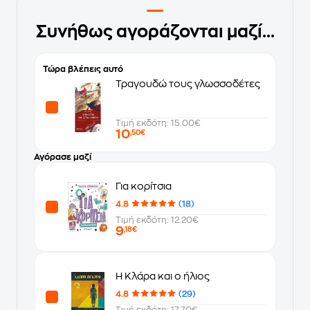
Συνήθως αγοράζονται μαζί...
Τώρα βλέπεις αυτό
Τραγουδώ τους γλωσσοδέτες
Τιμή εκδότη: 15.00€
10
,50€
Αγόρασε μαζί
Για κορίτσια
4.8
(18)
Τιμή εκδότη: 12.20€
9
,18€
Η Κλάρα και ο ήλιος
4.8
(29)
Τιμή εκδότη: 17.70€