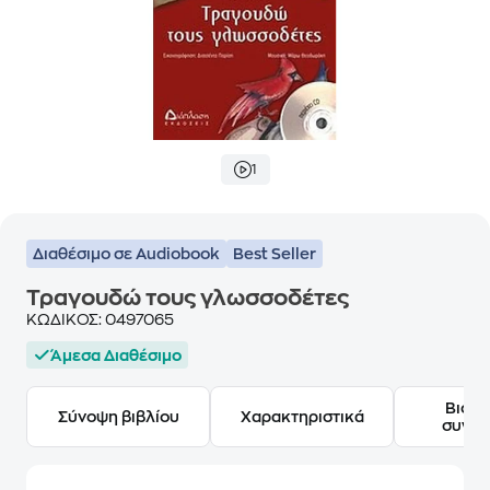
1
Διαθέσιμο σε Audiobook
Best Seller
Τραγουδώ τους γλωσσοδέτες
ΚΩΔΙΚΟΣ:
0497065
Άμεσα Διαθέσιμο
Βιογ
Σύνοψη βιβλίου
Χαρακτηριστικά
συγγ