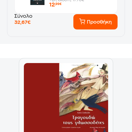
12
,99€
Σύνολο
Προσθήκη
32,67€