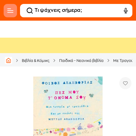
Βιβλία & Κόμικς
Παιδικά - Νεανικά βιβλία
Με Τραγούδ