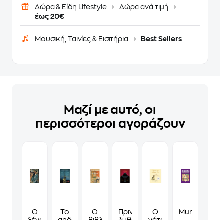
Δώρα & Είδη Lifestyle
Δώρα ανά τιμή
έως 20€
Μουσική, Ταινίες & Εισιτήρια
Best Sellers
Μαζί με αυτό, οι
περισσότεροι αγοράζουν
Ο
Το
Ο
Πριν
Ο
Murdoku
ξένος
αηδόνι
βιβλιοπώλης
λυθούν
γάτος