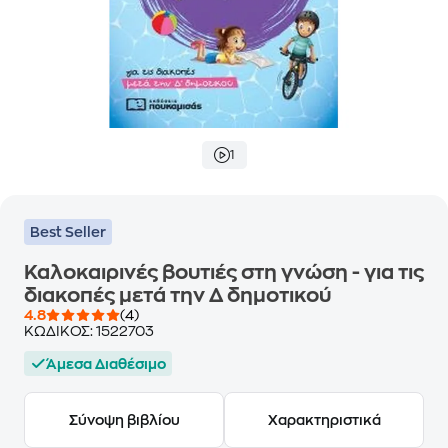
1
Best Seller
Καλοκαιρινές βουτιές στη γνώση - για τις
διακοπές μετά την Δ δημοτικού
4.8
(4)
ΚΩΔΙΚΟΣ:
1522703
Άμεσα Διαθέσιμο
Σύνοψη βιβλίου
Χαρακτηριστικά