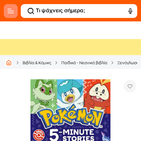
Βιβλία & Κόμικς
Παιδικά - Νεανικά βιβλία
Ξενόγλωσσ