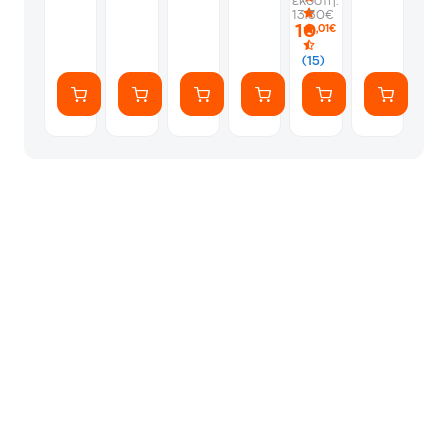
εκδότη:
Search
World
Travel
13.30€
and
Collection
10
,01€
Find
Book
(15)