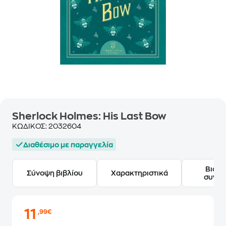
Sherlock Holmes: His Last Bow
ΚΩΔΙΚΟΣ:
2032604
Διαθέσιμο με παραγγελία
Βιογ
Σύνοψη βιβλίου
Χαρακτηριστικά
συγγ
11
,99€