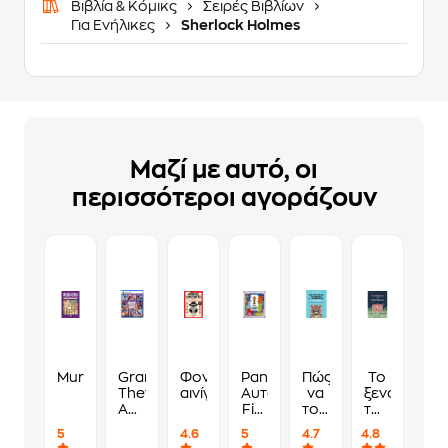
Βιβλία & Κόμικς
Σειρές Βιβλίων
Για Ενήλικες
Sherlock Holmes
Μαζί με αυτό, οι
περισσότεροι αγοράζουν
Murdoku
Grand
Φονικά
Panini
Πώς
Το
Theft
αινίγματα
Αυτοκόλλητα
να
ξενοδοχείο
Auto
Fifa
τους
των
VI
World
λες
συναισθημ
5
4.6
5
4.7
4.8
Standard
Cup
να