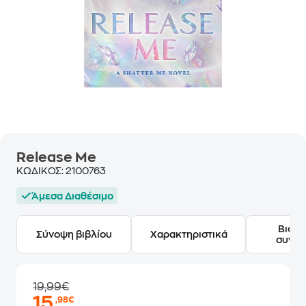
Release Me
ΚΩΔΙΚΟΣ:
2100763
Άμεσα Διαθέσιμο
Βιογ
Σύνοψη βιβλίου
Χαρακτηριστικά
συγγ
19,99€
15
,98€