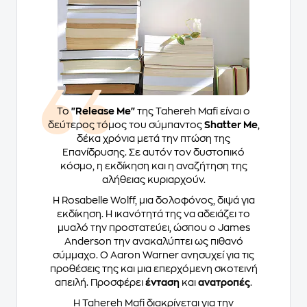
Το
"Release Me"
της Tahereh Mafi είναι ο
δεύτερος τόμος του σύμπαντος
Shatter Me
,
δέκα χρόνια μετά την πτώση της
Επανίδρυσης. Σε αυτόν τον δυστοπικό
κόσμο, η εκδίκηση και η αναζήτηση της
αλήθειας κυριαρχούν.
Η Rosabelle Wolff, μια δολοφόνος, διψά για
εκδίκηση. Η ικανότητά της να αδειάζει το
μυαλό την προστατεύει, ώσπου ο James
Anderson την ανακαλύπτει ως πιθανό
σύμμαχο. Ο Aaron Warner ανησυχεί για τις
προθέσεις της και μια επερχόμενη σκοτεινή
απειλή. Προσφέρει
ένταση
και
ανατροπές
.
Η Tahereh Mafi διακρίνεται για την