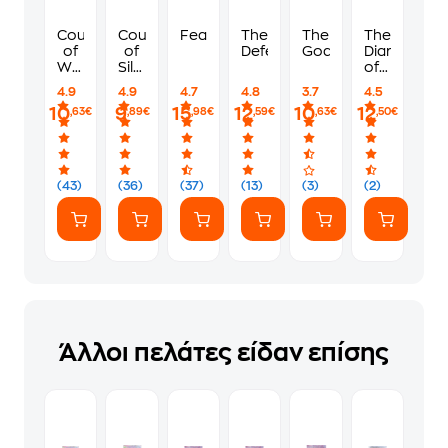
Court
Court
Fearless
The
The
The
of
of
Defender
Goal
Diary
Wings
Silver
of a
and
Flames
Young
4.9
4.9
4.7
4.8
3.7
4.5
Ruin
Girl
10
9
15
12
10
12
,63€
,89€
,98€
,59€
,63€
,50€
(43)
(36)
(37)
(13)
(3)
(2)
Άλλοι πελάτες είδαν επίσης