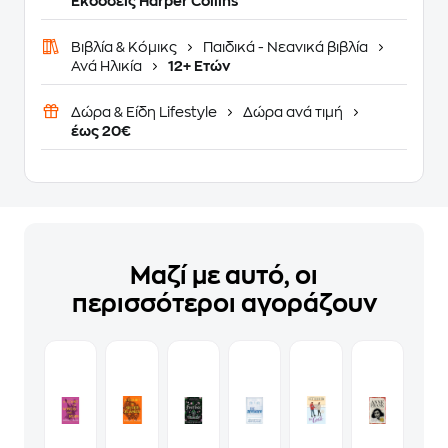
Εκδόσεις Harper Collins
Βιβλία & Κόμικς
Παιδικά - Νεανικά βιβλία
Ανά Ηλικία
12+ Ετών
Δώρα & Είδη Lifestyle
Δώρα ανά τιμή
έως 20€
Μαζί με αυτό, οι
περισσότεροι αγοράζουν