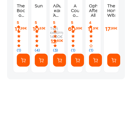
The
Sunburn
Λίλυ
A
Ophelia
The
Book
και
Court
After
Honey
of
Άλεξ:
of
All
Witch
Blood
Μια
Thorns
5
5
5
5
4
and
ιστορία
and
17
10
60
11
17
Τιμή
,99€
,63€
,99€
,91€
,99€
Roses
φαντασμάτων
Roses
εκδότη:
Paperback
14.00€
Box
12
,60€
Set
(5
(1)
(4)
(3)
(1)
(1)
books)
-
The
first
five
books
of
the
hottest
fantasy
series
and
TikTok
sensation