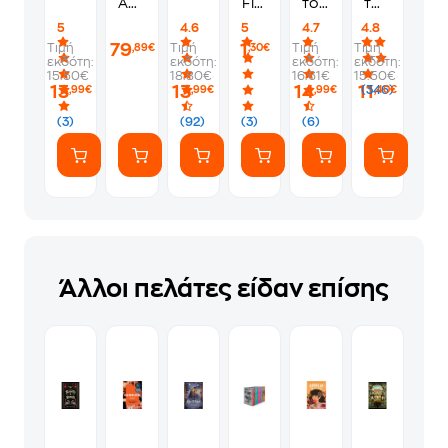
Auto
Fifa
τους
των
VI
World
λες
συναισθημ
5
4.6
5
4.7
4.8
Standard
Cup
να
79
1
Τιμή
Τιμή
Τιμή
Τιμή
,89€
,30€
Edition
2026
πάνε
εκδότη:
εκδότη:
εκδότη:
εκδότη:
-
1
να
15.50€
18.80€
16.61€
15.50€
PS5
Φακελάκι
γ*μηθούνε
13
13
14
11
(346)
,99€
,99€
,99€
,40€
(7
ευγενικά
Αυτοκόλλητα)
(3)
(92)
(3)
(6)
Άλλοι πελάτες είδαν επίσης