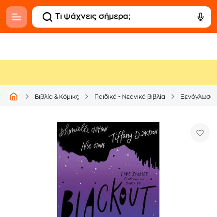
Βιβλία & Κόμικς
Παιδικά - Νεανικά βιβλία
Ξενόγλωσσ