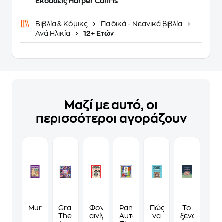
Εκδόσεις Harper Collins
Βιβλία & Κόμικς
Παιδικά - Νεανικά βιβλία
Ανά Ηλικία
12+ Ετών
Μαζί με αυτό, οι
περισσότεροι αγοράζουν
Murdoku
Grand
Φονικά
Panini
Πώς
Το
Theft
αινίγματα
Αυτοκόλλητα
να
ξενοδοχείο