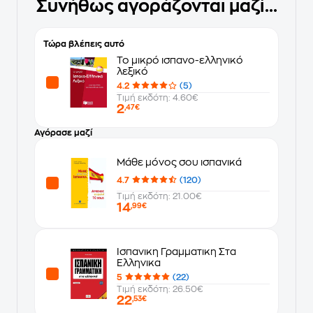
Συνήθως αγοράζονται μαζί...
Τώρα βλέπεις αυτό
Το μικρό ισπανο-ελληνικό
λεξικό
4.2
(5)
Τιμή εκδότη: 4.60€
2
,47€
Αγόρασε μαζί
Μάθε μόνος σου ισπανικά
4.7
(120)
Τιμή εκδότη: 21.00€
14
,99€
Ισπανικη Γραμματικη Στα
Ελληνικα
5
(22)
Τιμή εκδότη: 26.50€
22
,53€