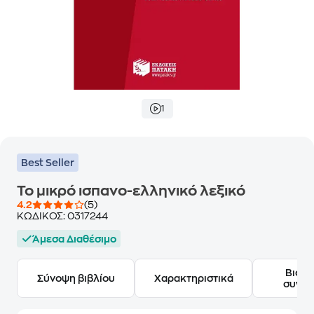
1
Best Seller
Το μικρό ισπανο-ελληνικό λεξικό
4.2
(5)
ΚΩΔΙΚΟΣ:
0317244
Άμεσα Διαθέσιμο
Βιογ
Σύνοψη βιβλίου
Χαρακτηριστικά
συγγ