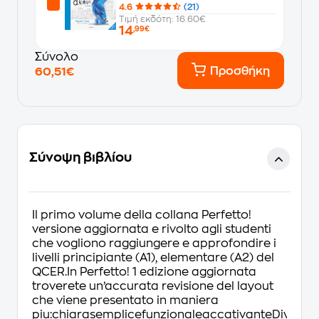
4.6
(21)
Τιμή εκδότη: 16.60€
14
,99€
Σύνολο
Προσθήκη
60,51€
Σύνοψη βιβλίου
Il primo volume della collana Perfetto!
versione aggiornata e rivolto agli studenti
che vogliono raggiungere e approfondire i
livelli principiante (A1), elementare (A2) del
QCER.In Perfetto! 1 edizione aggiornata
troverete un’accurata revisione del layout
che viene presentato in maniera
piu:chiarasemplicefunzionaleaccativanteDiverse