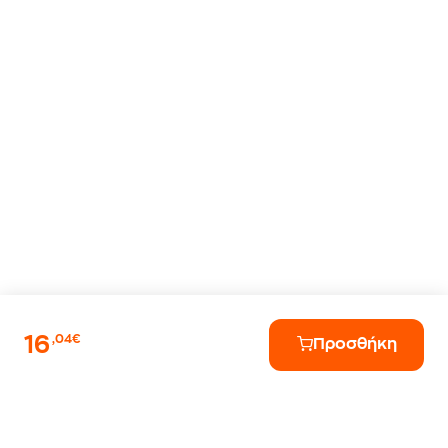
16
,04€
Προσθήκη