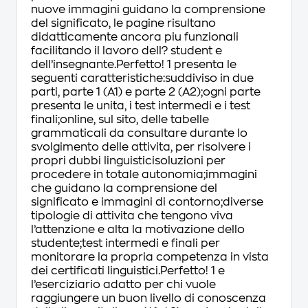
nuove immagini guidano la comprensione
del significato, le pagine risultano
didatticamente ancora piu funzionali
facilitando il lavoro dell? student e
dell’insegnante.Perfetto! 1 presenta le
seguenti caratteristiche:suddiviso in due
parti, parte 1 (A1) e parte 2 (A2);ogni parte
presenta le unita, i test intermedi e i test
finali;online, sul sito, delle tabelle
grammaticali da consultare durante lo
svolgimento delle attivita, per risolvere i
propri dubbi linguisticisoluzioni per
procedere in totale autonomia;immagini
che guidano la comprensione del
significato e immagini di contorno;diverse
tipologie di attivita che tengono viva
l’attenzione e alta la motivazione dello
studente;test intermedi e finali per
monitorare la propria competenza in vista
dei certificati linguistici.Perfetto! 1 e
l’eserciziario adatto per chi vuole
raggiungere un buon livello di conoscenza