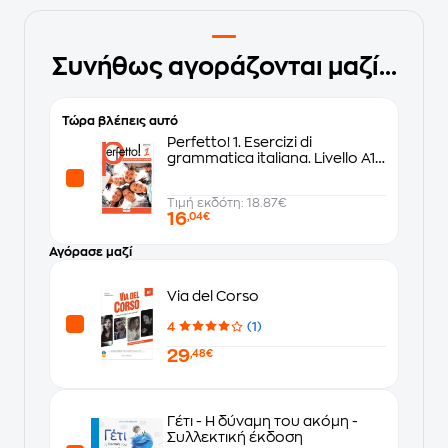
Συνήθως αγοράζονται μαζί...
Τώρα βλέπεις αυτό
Perfetto! 1. Esercizi di
grammatica italiana. Livello A1
A2
Τιμή εκδότη: 18.87€
16
,04€
Αγόρασε μαζί
Via del Corso
4
(1)
29
,48€
Γέτι - Η δύναμη του ακόμη -
Συλλεκτική έκδοση