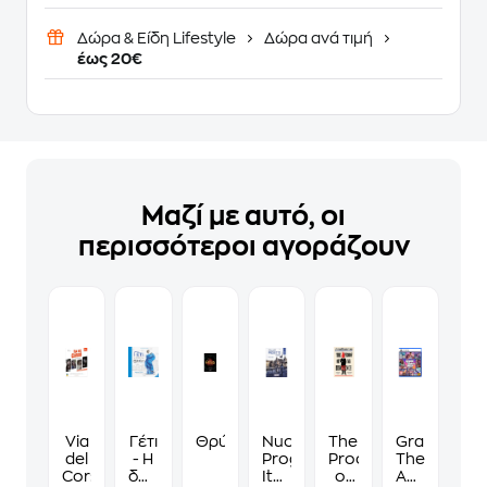
Δώρα & Είδη Lifestyle
Δώρα ανά τιμή
έως 20€
Μαζί με αυτό, οι
περισσότεροι αγοράζουν
Via
Γέτι
Θρύλος
Nuovissimo
The
Grand
del
- Η
Progetto
Proof
Theft
Corso
δύναμη
Italiano
of
Auto