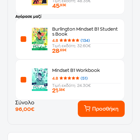
Τιμή εκδότη: 48.35€
45
,93€
Αγόρασε μαζί
Burlington Mindset B1 Student
s Book
4.8
(134)
Τιμή εκδότη: 32.60€
28
,69€
Mindset B1 Workbook
4.8
(51)
Τιμή εκδότη: 24.30€
21
,38€
Σύνολο
Προσθήκη
96,00€