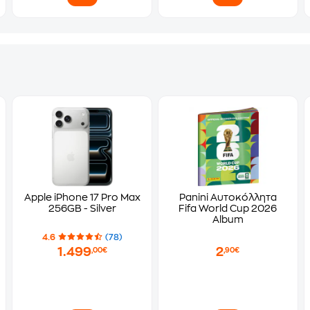
Apple iPhone 17 Pro Max
Panini Αυτοκόλλητα
256GB - Silver
Fifa World Cup 2026
Album
4.6
(78)
1.499
2
,00€
,90€