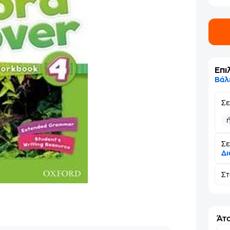
Επι
Βάλ
Σ
Σε
Δι
Σ
Άτο