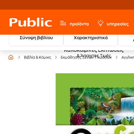
προϊόντα
υπηρεσίες
Σύνοψη βιβλίου
Χαρακτηριστικά
Καλοκαιρινές Εκπτώσεις
& Άπαιχτες Τιμές
Βιβλία & Κόμικς
Εκμάθησης Ξένων Γλωσσών
Αγγλικ