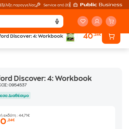
Εξέλιξη παραγγελίας
Service από 20'
40
,24€
ord Discover: 4: Workbook
ά
Έλα στον κόσμο
των ηχητικών βιβλίων
ord Discover: 4: Workbook
ΚΟΣ:
0954537
εσα Διαθέσιμο
μή εκδότη
: 44,71€
40
,24€