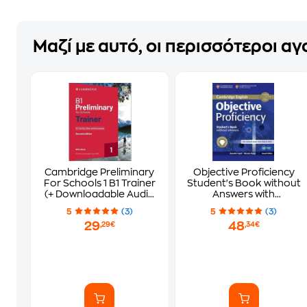
Μαζί με αυτό, οι περισσότεροι α
Cambridge Preliminary
Objective Proficiency
For Schools 1 B1 Trainer
Student's Book without
(+ Downloadable Audio
Answers with
+ ebook ) Without
Downloadable
5
(3)
5
(3)
Answers
Software Objective
29
48
,29€
,34€
Proficiency Student's
Book without Answers
with Downloadable
Software