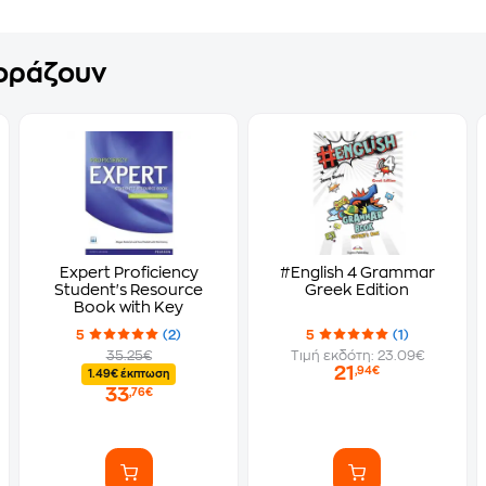
γοράζουν
Expert Proficiency
#English 4 Grammar
Student's Resource
Greek Edition
Book with Key
5
(2)
5
(1)
35.25€
Τιμή εκδότη: 23.09€
21
,94€
1.49€ έκπτωση
33
,76€