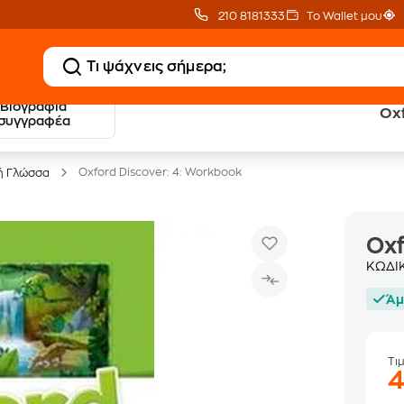
210 8181333
Το Wallet μου
Βιογραφία
Oxf
20 € Public επιστροφή
Δωρεάν Μεταφορικ
συγγραφέα
με Snappi
με Public+ Delivery
Oxford Discover: 4: Workbook
ή Γλώσσα
Oxf
ΚΩΔΙ
Άμ
Τι