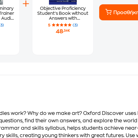
minary
Objective Proficiency
Προσθήκ
Trainer
Student's Book without
 Audio
Answers with
hout
Downloadable
(3)
5
(3)
Software Objective
48
,34€
Proficiency Student's
Book without Answers
with Downloadable
Software
s work? Why do we make art? Oxford Discover uses Big
wn questions, find their own answers, and explore the wo
rammar and skills syllabus, helps students achieve near-
y skills, creating young thinkers with great futures. Use 