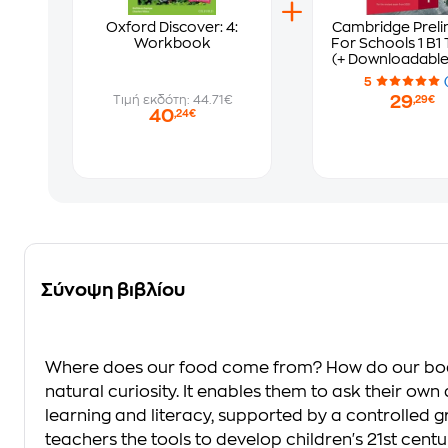
Oxford Discover: 4:
Cambridge Preli
Workbook
For Schools 1 B1 
(+ Downloadable
+ ebook ) Wit
5
Answers
29
Τιμή εκδότη: 44.71€
,29€
40
,24€
Σύνοψη βιβλίου
Where does our food come from? How do our bodie
natural curiosity. It enables them to ask their o
learning and literacy, supported by a controlled g
teachers the tools to develop children's 21st centur