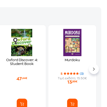
Oxford Discover: 4:
Murdoku
Student Book
5
(3)
47
Τιμή εκδότη: 15.50€
,44€
13
,99€