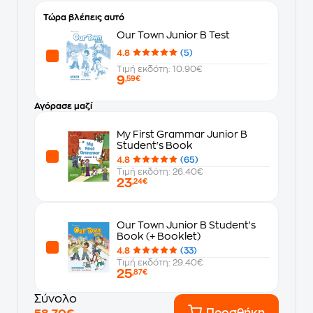
Τώρα βλέπεις αυτό
Our Town Junior B Test
4.8
(5)
Τιμή εκδότη: 10.90€
9
,59€
Αγόρασε μαζί
My First Grammar Junior B
Student's Book
4.8
(65)
Τιμή εκδότη: 26.40€
23
,24€
Our Town Junior B Student's
Book (+ Booklet)
4.8
(33)
Τιμή εκδότη: 29.40€
25
,87€
Σύνολο