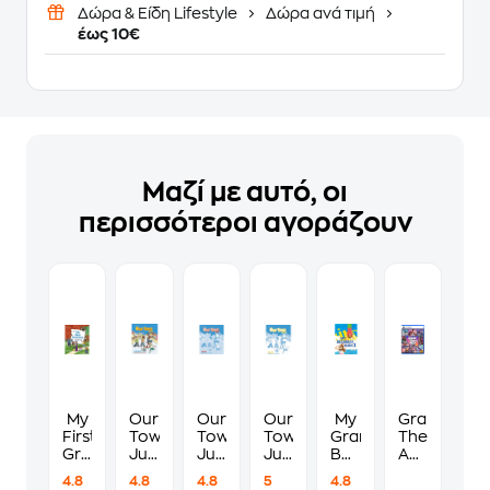
Δώρα & Είδη Lifestyle
Δώρα ανά τιμή
έως 10€
Μαζί με αυτό, οι
περισσότεροι αγοράζουν
My
Our
Our
Our
My
Grand
First
Town
Town
Town
Grammar
Theft
Grammar
Junior
Junior
Junior
Book
Auto
Junior
B
B
B
1-
VI
4.8
4.8
4.8
5
4.8
B
Student's
Workbook
Companion
Student's
Standard