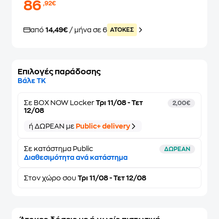
86
,92€
από
14,49€
/ μήνα σε 6
ATOKEΣ
Επιλογές παράδοσης
Βάλε ΤΚ
Σε
BOX NOW Locker
Τρι 11/08 - Τετ
2,00€
12/08
ή ΔΩΡΕΑΝ με
Public+ delivery
Σε κατάστημα Public
ΔΩΡΕΑΝ
Διαθεσιμότητα ανά κατάστημα
Στον
χώρο σου
Τρι 11/08 - Τετ 12/08