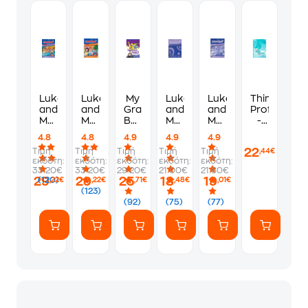
Luke
Luke
My
Luke
Luke
Thinking
and
and
Grammar
and
and
Proficiency
Myla
Myla
Book
Myla
Myla
-
3-
2-
3
3 -
3-
Workbook
4.8
4.8
4.9
4.9
4.9
Student's
Student's
Student's
Companion
WorkBook
22
Τιμή
Τιμή
Τιμή
Τιμή
Τιμή
,44€
Book
Book
Book
Student's
εκδότη:
εκδότη:
εκδότη:
εκδότη:
εκδότη:
Book
33.20€
33.20€
29.20€
21.00€
21.60€
29
29
25
18
19
(120)
,22€
,22€
,71€
,48€
,01€
(123)
(92)
(75)
(77)