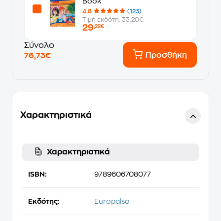
Book
4.8
(123)
Τιμή εκδότη: 33.20€
29
,22€
Σύνολο
Προσθήκη
76,73€
Χαρακτηριστικά
Χαρακτηριστικά
ISBN:
9789606708077
Εκδότης:
Europalso