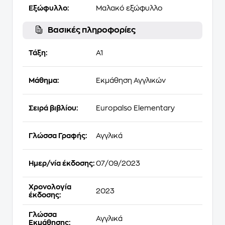
Εξώφυλλο:
Μαλακό εξώφυλλο
Βασικές πληροφορίες
Τάξη:
A1
Μάθημα:
Εκμάθηση Αγγλικών
Σειρά βιβλίου:
Europalso Elementary
Γλώσσα Γραφής:
Αγγλικά
Ημερ/νία έκδοσης:
07/09/2023
Χρονολογία
2023
έκδοσης:
Γλώσσα
Αγγλικά
Εκμάθησης: