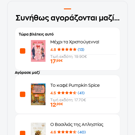
Συνήθως αγοράζονται μαζί...
Τώρα βλέπεις αυτό
Μέχρι τα Χριστούγεννα!
4.8
(13)
Τιμή εκδότη: 19.90€
17
,99€
Αγόρασε μαζί
Το καφέ Pumpkin Spice
4.5
(41)
Τιμή εκδότη: 17.70€
12
,99€
O Βασιλιάς της Απληστίας
4.6
(40)