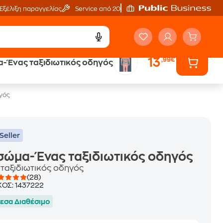
Εξέλιξη παραγγελίας
Service από 20'
13
,99€
- Ένας ταξιδιωτικός οδηγός
ά
Έλα στον κόσμο
των ηχητικών βιβλίων
ηγός
Seller
σώμα- Ένας ταξιδιωτικός οδηγός
 ταξιδιωτικός οδηγός
(28)
ΚΟΣ:
1437222
εσα Διαθέσιμο