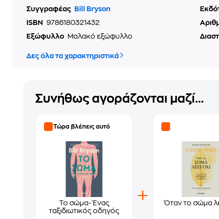
Συγγραφέας
Bill Bryson
Εκδό
ISBN
9786180321432
Αριθ
Εξώφυλλο
Μαλακό εξώφυλλο
Διασ
Δες όλα τα χαρακτηριστικά
Συνήθως αγοράζονται μαζί...
Τώρα βλέπεις αυτό
Το σώμα- Ένας
Όταν το σώμα λέ
ταξιδιωτικός οδηγός