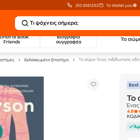
210 8181333
Το Wallet μου
 είπαν οι Book
Βιογραφία
Το σώμα
20 € Public επιστροφή
Δωρεάν Μεταφορικ
Friends
συγγραφέα
με Snappi
με Public+ Delivery
Το σώμα- Ένας ταξιδιωτικός οδ
πιστήμες
Εκλαϊκευμένη Επιστήμη
Best 
Το 
Ένας
4.8
ΚΩΔΙ
Άμ