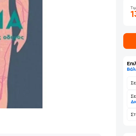
Τι
1
Επι
Βάλ
Σ
Σε
Δι
Σ