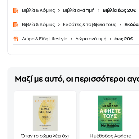
Βιβλία & Κόμικς
Βιβλία ανά τιμή
Βιβλία έως 20€
Βιβλία & Κόμικς
Εκδότες & τα βιβλία τους
Εκδόσε
Δώρα & Είδη Lifestyle
Δώρα ανά τιμή
έως 20€
Μαζί με αυτό, οι περισσότεροι α
Όταν το σώμα λέει όχι
Η μέθοδος Αφήστε