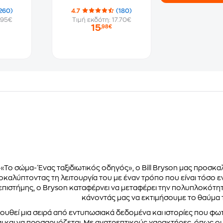
260)
4.7
(180)
.95€
Τιμή εκδότη: 17.70€
15
,98€
 «Το σώμα- Ένας ταξιδιωτικός οδηγός», ο Bill Bryson μας προσκ
καλύπτοντας τη λειτουργία του με έναν τρόπο που είναι τόσο ε
πιστήμης, ο Bryson καταφέρνει να μεταφέρει την πολυπλοκότητα
κάνοντάς μας να εκτιμήσουμε το θαύμα 
υθεί μια σειρά από εντυπωσιακά δεδομένα και ιστορίες που φωτ
ι και να προσαρμόζεται. Με ανατρεπτικούς χαρακτήρες, όπως οι