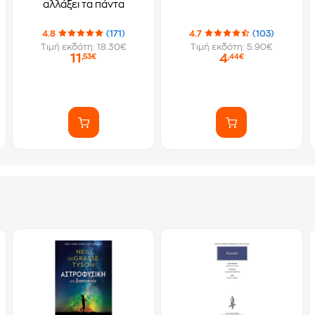
αλλάξει τα πάντα
4.8
(171)
4.7
(103)
Τιμή εκδότη: 18.30€
Τιμή εκδότη: 5.90€
11
4
,53€
,44€