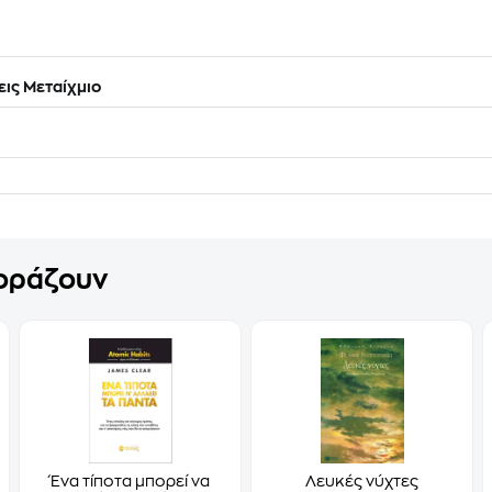
ις Μεταίχμιο
γοράζουν
Ένα τίποτα μπορεί να
Λευκές νύχτες