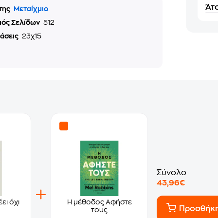
Άτο
της
Μεταίχμιο
μός Σελίδων
512
τάσεις
23χ15
Σύνολο
43,96€
ει όχι
Η μέθοδος Αφήστε
Προσθήκ
τους