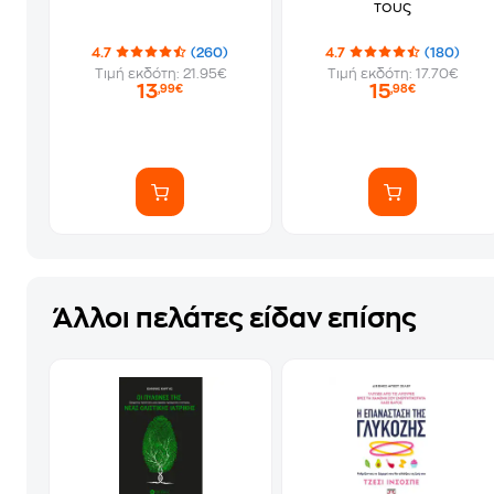
τους
4.7
(260)
4.7
(180)
Τιμή εκδότη: 21.95€
Τιμή εκδότη: 17.70€
13
15
,99€
,98€
Άλλοι πελάτες είδαν επίσης