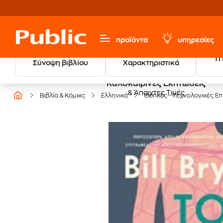
προϊόντα
υπηρεσίες
Τι
Σύνοψη βιβλίου
Χαρακτηριστικά
Καλοκαιρινές Εκπτώσεις
& Άπαιχτες Τιμές
Βιβλία & Κόμικς
Ελληνικά
Θετικές - Τεχνολογικές Ε