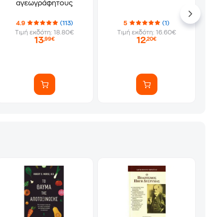
αγεωγράφητους
4.9
(113)
5
(1)
Τιμή εκδότη: 18.80€
Τιμή εκδότη: 16.60€
13
12
,99€
,20€