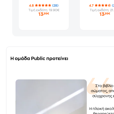
4.8
(28)
4.7
(
Τιμή εκδότη: 19.90€
Τιμή εκδότη: 21
13
13
,99€
,99€
Η ομάδα Public προτείνει
Στο βιβλίο
σώματος, απο
σύγχρονης ε
Η πλοκή ακολο
θεραπεύετα