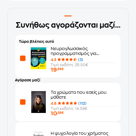
Συνήθως αγοράζονται μαζί...
Τώρα βλέπεις αυτό
Νευρογλωσσικός
προγραμματισμός για
πρωτάρηδες
4.3
(3)
Τιμή εκδότη: 25.50€
19
,99€
Αγόρασε μαζί
Τα χρώματα που εσείς μου
μάθατε
4.8
(112)
Τιμή εκδότη: 14.39€
10
,58€
Η ψυχολογία του χρήματος