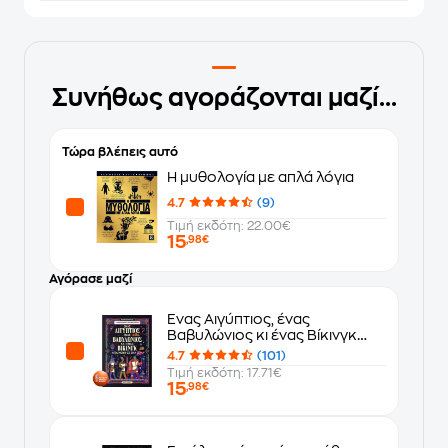
Συνήθως αγοράζονται μαζί...
Τώρα βλέπεις αυτό
Η μυθολογία με απλά λόγια
4.7
(9)
Τιμή εκδότη: 22.00€
15
,98€
Αγόρασε μαζί
Ένας Αιγύπτιος, ένας
Βαβυλώνιος κι ένας Βίκινγκ
μπαίνουν σ’ένα μπαρ
4.7
(101)
Τιμή εκδότη: 17.71€
15
,98€