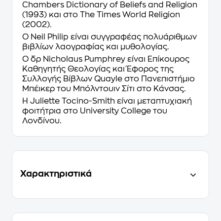
Chambers Dictionary of Beliefs and Religion
(1993) και στο The Times World Religion
(2002).
Ο
Neil Philip
είναι συγγραφέας πολυάριθμων
βιβλίων λαογραφίας και μυθολογίας.
Ο δρ
Nicholaus Pumphrey
είναι Επίκουρος
Καθηγητής Θεολογίας και Έφορος της
Συλλογής Βίβλων Quayle στο Πανεπιστήμιο
Μπέικερ του Μπόλντουιν Σίτι στο Κάνσας.
Η
Juliette Tocino-Smith
είναι μεταπτυχιακή
φοιτήτρια στο University College του
Λονδίνου.
Χαρακτηριστικά