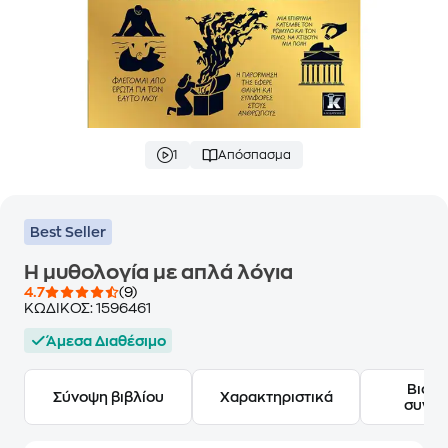
1
Απόσπασμα
Best Seller
Η μυθολογία με απλά λόγια
4.7
(9)
ΚΩΔΙΚΟΣ:
1596461
Άμεσα Διαθέσιμο
Βιογ
Σύνοψη βιβλίου
Χαρακτηριστικά
συγγ