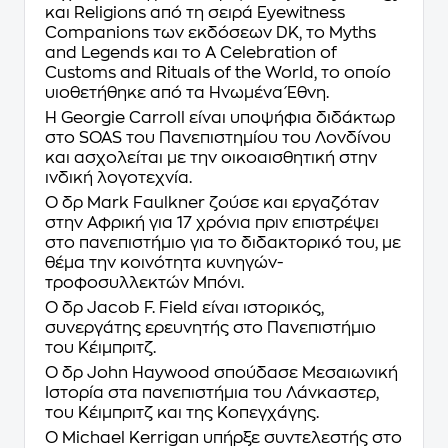
και Religions από τη σειρά Eyewitness
Companions των εκδόσεων DK, το Myths
and Legends και το A Celebration of
Customs and Rituals of the World, το οποίο
υιοθετήθηκε από τα Ηνωμένα Έθνη.
Η
Georgie Carroll
είναι υποψήφια διδάκτωρ
στο SOAS του Πανεπιστημίου του Λονδίνου
και ασχολείται με την οικοαισθητική στην
ινδική λογοτεχνία.
Ο δρ
Mark Faulkner
ζούσε και εργαζόταν
στην Αφρική για 17 χρόνια πριν επιστρέψει
στο πανεπιστήμιο για το διδακτορικό του, με
θέμα την κοινότητα κυνηγών-
τροφοσυλλεκτών Μπόνι.
Ο δρ
Jacob F. Field
είναι ιστορικός,
συνεργάτης ερευνητής στο Πανεπιστήμιο
του Κέιμπριτζ.
Ο δρ
John Haywood
σπούδασε Μεσαιωνική
Ιστορία στα πανεπιστήμια του Λάνκαστερ,
του Κέιμπριτζ και της Κοπεγχάγης.
Ο
Michael Kerrigan
υπήρξε συντελεστής στο