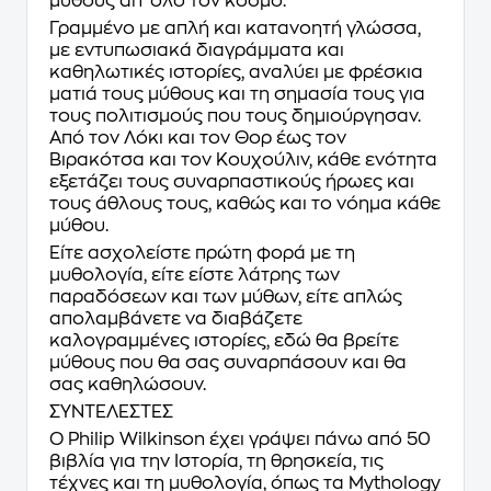
μύθους απ’ όλο τον κόσμο.
Γραμμένο με απλή και κατανοητή γλώσσα,
με εντυπωσιακά διαγράμματα και
καθηλωτικές ιστορίες, αναλύει με φρέσκια
ματιά τους μύθους και τη σημασία τους για
τους πολιτισμούς που τους δημιούργησαν.
Από τον Λόκι και τον Θορ έως τον
Βιρακότσα και τον Κουχούλιν, κάθε ενότητα
εξετάζει τους συναρπαστικούς ήρωες και
τους άθλους τους, καθώς και το νόημα κάθε
μύθου.
Είτε ασχολείστε πρώτη φορά με τη
μυθολογία, είτε είστε λάτρης των
παραδόσεων και των μύθων, είτε απλώς
απολαμβάνετε να διαβάζετε
καλογραμμένες ιστορίες, εδώ θα βρείτε
μύθους που θα σας συναρπάσουν και θα
σας καθηλώσουν.
ΣΥΝΤΕΛΕΣΤΕΣ
Ο
Philip Wilkinson
έχει γράψει πάνω από 50
βιβλία για την Ιστορία, τη θρησκεία, τις
τέχνες και τη μυθολογία, όπως τα Mythology