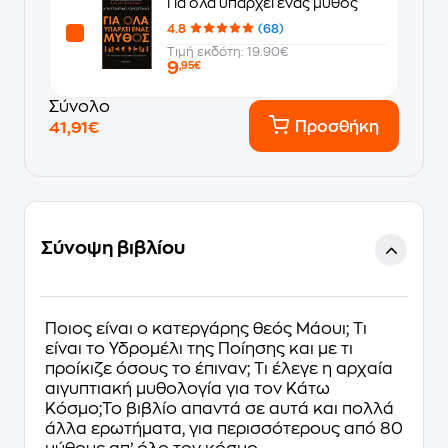
Για όλα υπάρχει ένας μύθος
4.8
(68)
Τιμή εκδότη: 19.90€
9
,95€
Σύνολο
Προσθήκη
41,91€
Σύνοψη βιβλίου
Ποιος είναι ο κατεργάρης θεός Μάουι; Τι
είναι το Υδρομέλι της Ποίησης και με τι
προίκιζε όσους το έπιναν; Τι έλεγε η αρχαία
αιγυπτιακή μυθολογία για τον Κάτω
Κόσμο;Το βιβλίο απαντά σε αυτά και πολλά
άλλα ερωτήματα, για περισσότερους από 80