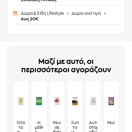
Δώρα & Είδη Lifestyle
Δώρα ανά τιμή
έως 20€
Μαζί με αυτό, οι
περισσότεροι αγοράζουν
Όταν
Η
Μυαλό
Ξυπνήστε
Αυτό
Murdoku
το
μέθοδος
σε
το
σταματάει