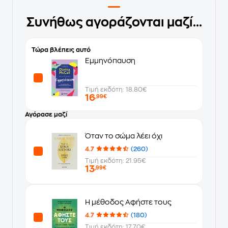
Συνήθως αγοράζονται μαζί...
Τώρα βλέπεις αυτό
Εμμηνόπαυση
Τιμή εκδότη: 18.80€
16
,99€
Αγόρασε μαζί
Όταν το σώμα λέει όχι
4.7
(260)
Τιμή εκδότη: 21.95€
13
,99€
Η μέθοδος Αφήστε τους
4.7
(180)
Τιμή εκδότη: 17.70€