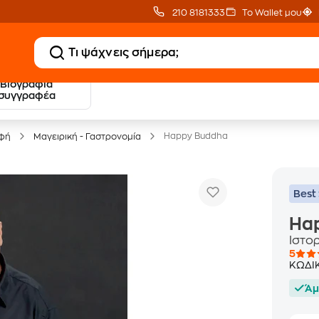
210 8181333
Το Wallet μου
Βιογραφία
20 € Public επιστροφή
Δωρεάν Μεταφορικ
συγγραφέα
με Snappi
με Public+ Delivery
Happy Buddha
οφή
Μαγειρική - Γαστρονομία
Best 
Ha
Ιστορ
5
ΚΩΔΙ
Άμ