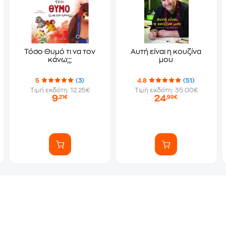
Τόσο Θυμό τι να τον
Αυτή είναι η κουζίνα
κάνω;;;
μου
5
(3)
4.8
(51)
Τιμή εκδότη: 12.25€
Τιμή εκδότη: 35.00€
9
24
,21€
,99€