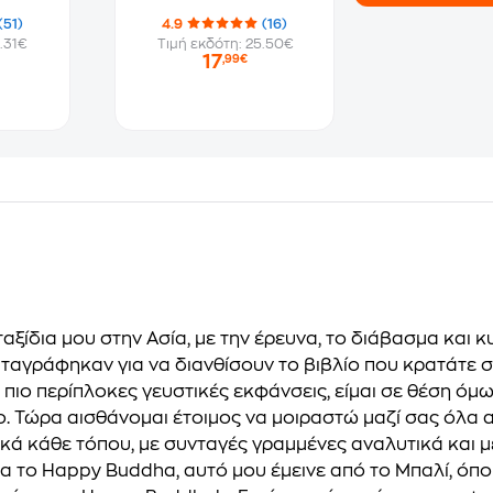
(51)
4.9
(16)
.31€
Τιμή εκδότη: 25.50€
17
,99€
ταξίδια µου στην Ασία, µε την έρευνα, το διάβασµα και 
αταγράφηκαν για να διανθίσουν το βιβλίο που κρατάτε σ
 πιο περίπλοκες γευστικές εκφάνσεις, είµαι σε θέση ό
ο. Τώρα αισθάνοµαι έτοιµος να µοιραστώ µαζί σας όλα 
ικά κάθε τόπου, µε συνταγές γραµµένες αναλυτικά και
για το Happy Buddha, αυτό µου έµεινε από το Μπαλί, όπ