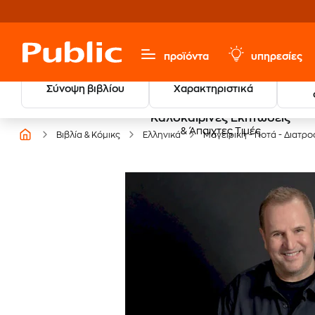
προϊόντα
υπηρεσίες
Σύνοψη βιβλίου
Χαρακτηριστικά
Καλοκαιρινές Εκπτώσεις
& Άπαιχτες Τιμές
Βιβλία & Κόμικς
Ελληνικά
Μαγειρική - Ποτά - Διατρ