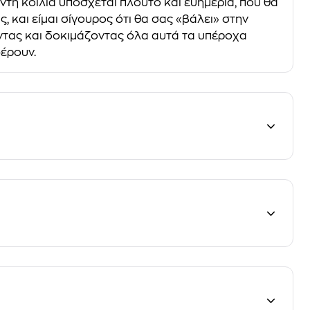
ή κοιλιά υπόσχεται πλούτο και ευηµερία, που θα
και είµαι σίγουρος ότι θα σας «βάλει» στην
ντας και δοκιµάζοντας όλα αυτά τα υπέροχα
έρουν.