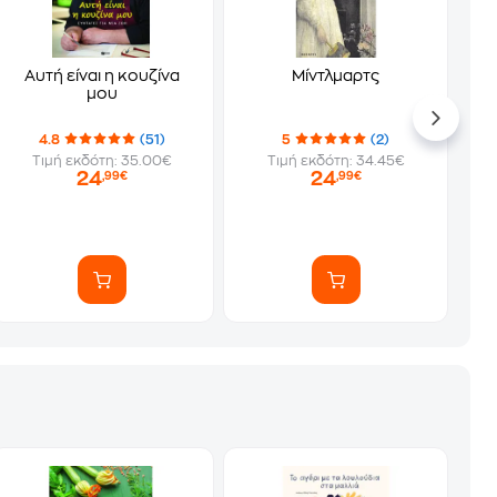
Αυτή είναι η κουζίνα
Μίντλμαρτς
μου
4.8
(51)
5
(2)
Τιμή εκδότη: 35.00€
Τιμή εκδότη: 34.45€
24
24
,99€
,99€