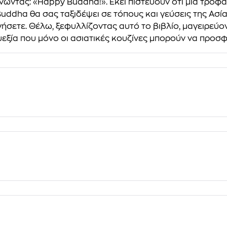
́ντας: «Happy Buddha!». Εκεί πιστεύουν ότι µια τροφαντ
dha θα σας ταξιδέψει σε τόπους και γεύσεις της Ασίας, 
́σετε. Θέλω, ξεφυλλίζοντας αυτό το βιβλίο, µαγειρεύο
ευεξία που µόνο οι ασιατικές κουζίνες µπορούν να προσφ