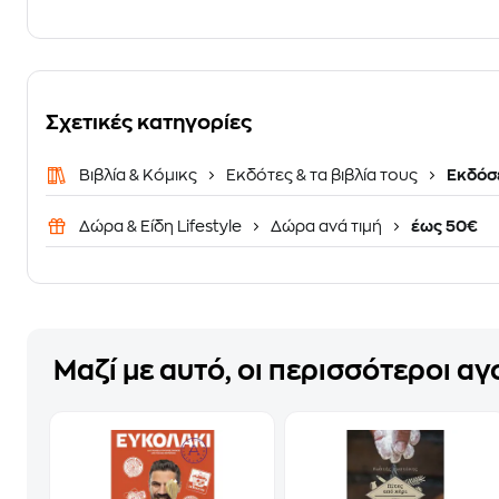
Σχετικές κατηγορίες
Βιβλία & Κόμικς
Εκδότες & τα βιβλία τους
Εκδόσε
Δώρα & Είδη Lifestyle
Δώρα ανά τιμή
έως 50€
Μαζί με αυτό, οι περισσότεροι α