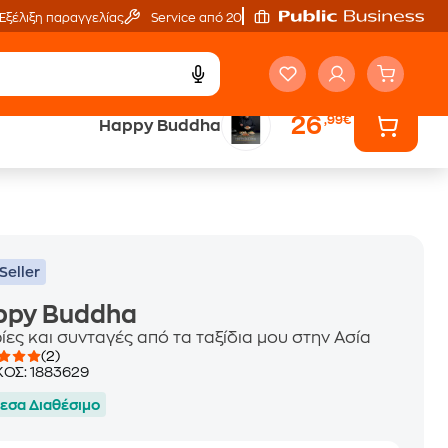
Εξέλιξη παραγγελίας
Service από 20'
26
,99€
Happy Buddha
ά
Έλα στον κόσμο
των ηχητικών βιβλίων
Seller
ppy Buddha
ίες και συνταγές από τα ταξίδια μου στην Ασία
(2)
ΚΟΣ:
1883629
εσα Διαθέσιμο