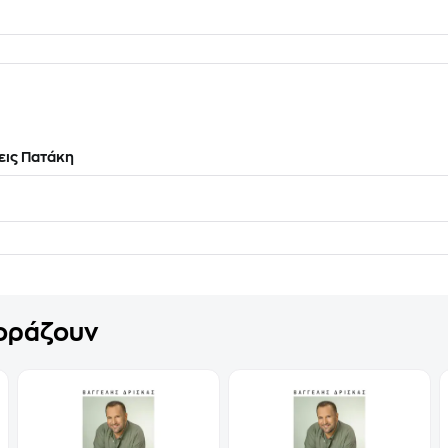
ις Πατάκη
γοράζουν