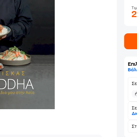
Τι
Επι
Βάλ
Σ
Σε
Δι
Σ