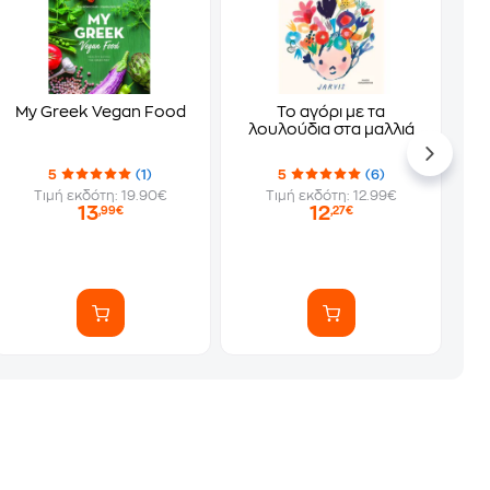
My Greek Vegan Food
Το αγόρι με τα
λουλούδια στα μαλλιά
5
(1)
5
(6)
Τιμή εκδότη: 19.90€
Τιμή εκδότη: 12.99€
13
12
,99€
,27€