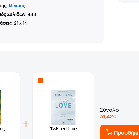
της
Μίνωας
μός Σελίδων
448
τάσεις
21 x 14
Σύνολο
31,42€
ες
Twisted love
Προσθήκ