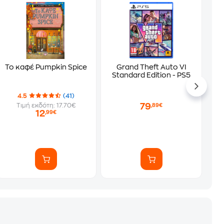
Το καφέ Pumpkin Spice
Grand Theft Auto VI
Standard Edition - PS5
4.5
(41)
79
Τιμή εκδότη: 17.70€
,89€
12
,99€