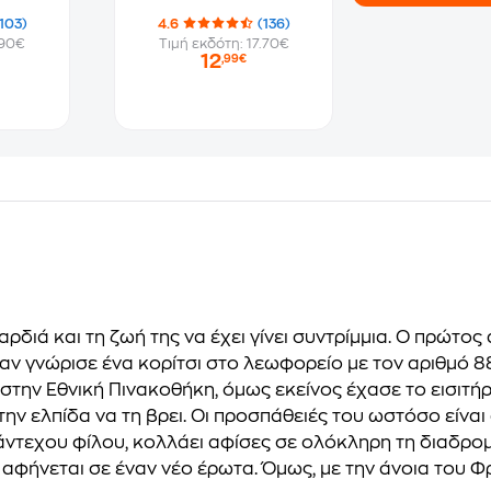
103)
4.6
(136)
.90€
Τιμή εκδότη: 17.70€
12
,99€
αρδιά και τη ζωή της να έχει γίνει συντρίμμια. Ο πρώτ
ταν γνώρισε ένα κορίτσι στο λεωφορείο με τον αριθμό 88
 στην Εθνική Πινακοθήκη, όμως εκείνος έχασε το εισιτή
την ελπίδα να τη βρει. Οι προσπάθειές του ωστόσο είναι
ντεχου φίλου, κολλάει αφίσες σε ολόκληρη τη δια­δρομ
ι αφήνεται σε έναν νέο έρωτα. Όμως, με την άνοια του Φ