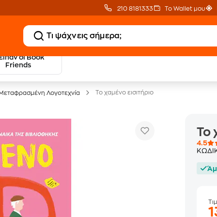
210 8181333
Το Wallet μου
 είπαν οι Book
20 € Public επιστροφή
Δωρεάν Μεταφορικ
Friends
με Snappi
με Public+ Delivery
Το χαμένο εισιτήριο
Μεταφρασμένη Λογοτεχνία
Το 
4.5
ΚΩΔΙ
Άμ
Τι
1