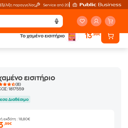
Εξέλιξη παραγγελίας
Service από 20'
13
,99€
Το χαμένο εισιτήριο
ά
Έλα στον κόσμο
των ηχητικών βιβλίων
χαμένο εισιτήριο
(8)
ΚΟΣ:
1817559
εσα Διαθέσιμο
μή εκδότη
: 18,80€
3
,99€