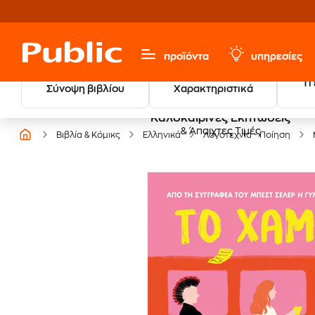
προϊόντα
υπηρεσίες
Τι
Σύνοψη βιβλίου
Χαρακτηριστικά
Καλοκαιρινές Εκπτώσεις
& Άπαιχτες Τιμές
Βιβλία & Κόμικς
Ελληνικά
Λογοτεχνία - Ποίηση