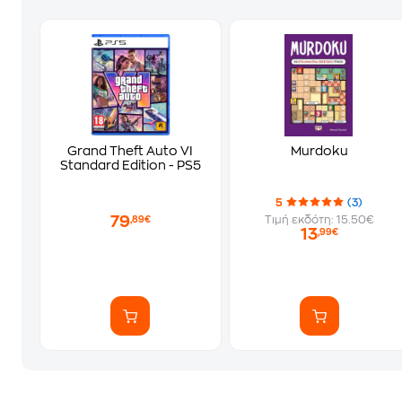
Grand Theft Auto VI
Murdoku
Standard Edition - PS5
5
(3)
79
Τιμή εκδότη: 15.50€
,89€
13
,99€