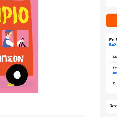
Επι
Βάλ
Σ
Σε
Δι
Σ
Άτο