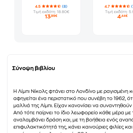
4.5
(8)
4.7
(
Τιμή εκδότη: 18.80€
Τιμή εκδότη: 5
13
4
,99€
,44€
Σύνοψη βιβλίου
Η Λίμπι Νίκολς φτάνει στο Λονδίνο με ραγισμένη κ
αφηγείται ένα περιστατικό που συνέβη το 1962, ό
μαλλιά της Λίμπι. Είχαν κανονίσει να συναντηθούν
Από τότε παίρνει το ίδιο λεωφορείο κάθε μέρα με 
αναλαμβάνει δράση και, με τη βοήθεια ενός αναπά
επιφυλακτικότητά της, κάνει καινούριες φιλίες κα