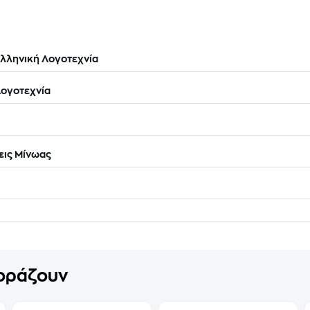
λληνική Λογοτεχνία
ογοτεχνία
ις Μίνωας
γοράζουν