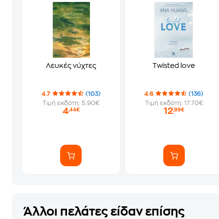
Λευκές νύχτες
Twisted love
4.7
(103)
4.6
(136)
Τιμή εκδότη: 5.90€
Τιμή εκδότη: 17.70€
4
12
,44€
,99€
Άλλοι πελάτες είδαν επίσης