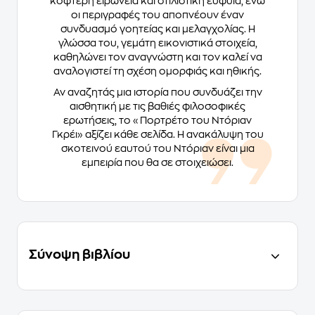
κοφτερή ειρωνεία και στιλιστική ευφυΐα, ενώ
οι περιγραφές του αποπνέουν έναν
συνδυασμό γοητείας και μελαγχολίας. Η
γλώσσα του, γεμάτη εικονιστικά στοιχεία,
καθηλώνει τον αναγνώστη και τον καλεί να
αναλογιστεί τη σχέση ομορφιάς και ηθικής.
Αν αναζητάς μια ιστορία που συνδυάζει την
αισθητική με τις βαθιές φιλοσοφικές
ερωτήσεις, το «Πορτρέτο του Ντόριαν
Γκρέι» αξίζει κάθε σελίδα. Η ανακάλυψη του
σκοτεινού εαυτού του Ντόριαν είναι μια
εμπειρία που θα σε στοιχειώσει.
Σύνοψη βιβλίου