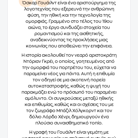
Όσκαρ Γουάιλντ είναι ένα αριστούργημα της
λογοτεχνίας που εξερευνά την ανθρώπινη
φύση, την ηθική και την τεχνολογία της
ομορφιάς. Γραμμένο στο τέλος του 19ου
αιώνα, το έργο συνδυάζει στοιχεία του
ρομαντισμού και της αισθητικής,
αναδεικνύοντας τις προκλήσεις μιας
κοινωνίας που αποθεώνει την επιφάνεια.
Η ιστορία ακολουθεί τον νεαρό αριστοκράτη
Ντόριαν Γκρέι, ο οποίος, γοητευμένος από
την ομορφιά του πορτρέτου του, εύχεται να
παραμείνει νέος για πάντα. Αυτή η επιθυμία
τον οδηγεί σε μια σκοτεινή πορεία
αυτοκαταστροφής, καθώς η ψυχή του
παρακμάζει ενώ το πρόσωπό του παραμένει
αμόλυντο. Οι συγκρούσεις μεταξύ ηθικής
και επιθυμίας, καθώς και οι σχέσεις του με
τον ζωγράφο Μπάζιλ Χόλγκορντ και τον
δόλιο Λόρδο Χένρι, δημιουργούν ένα
πλούσιο συναισθηματικό τοπίο.
Η γραφή του Γουάιλντ είναι γεμάτη με