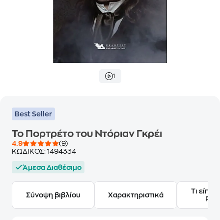
1
Best Seller
Το Πορτρέτο του Ντόριαν Γκρέι
4.9
(9)
ΚΩΔΙΚΟΣ:
1494334
Άμεσα Διαθέσιμο
Τι είπαν
Σύνοψη βιβλίου
Χαρακτηριστικά
Frie