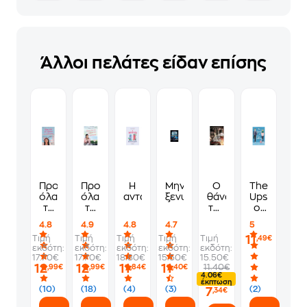
Άλλοι πελάτες είδαν επίσης
Προς
Προς
Η
Μην
Ο
The
όλα
όλα
ανταλλαγή
ξενυχτήσεις
θάνατος
Upside
τα
τα
της
of
αγόρια-
αγόρια
μαζορέτας
Falling
4.8
4.9
4.8
4.7
5
Υ.Γ.
που
-
11
Τιμή
Τιμή
Τιμή
Τιμή
Τιμή
,49€
σ'
αγάπησα
Οδός
εκδότη:
εκδότη:
εκδότη:
εκδότη:
εκδότη:
αγαπώ
Τρόµου
17.70€
17.70€
18.80€
15.50€
15.50€
ακόμα
12
12
11
11
11.40€
,99€
,99€
,84€
,40€
4.06€
έκπτωση
(10)
(18)
(4)
(3)
(2)
7
,34€