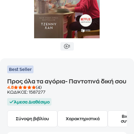
1
Best Seller
Προς όλα τα αγόρια- Παντοτινά δική σου
4.8
(4)
ΚΩΔΙΚΟΣ:
1587277
Άμεσα Διαθέσιμο
Βιογ
Σύνοψη βιβλίου
Χαρακτηριστικά
συγγ