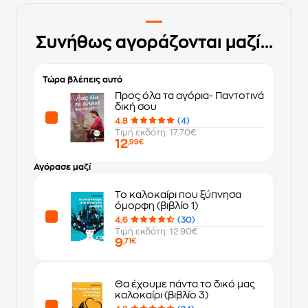
Συνήθως αγοράζονται μαζί...
Τώρα βλέπεις αυτό
Προς όλα τα αγόρια- Παντοτινά
δική σου
4.8
(4)
Τιμή εκδότη: 17.70€
12
,99€
Αγόρασε μαζί
Το καλοκαίρι που ξύπνησα
όμορφη (βιβλίο 1)
4.6
(30)
Τιμή εκδότη: 12.90€
9
,71€
Θα έχουμε πάντα το δικό μας
καλοκαίρι (βιβλίο 3)