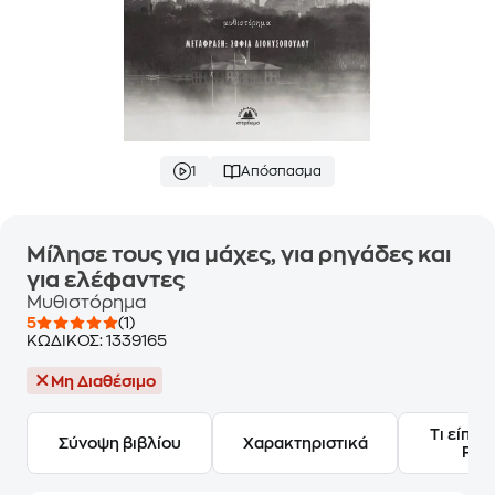
1
Απόσπασμα
Μίλησε τους για μάχες, για ρηγάδες και
για ελέφαντες
Μυθιστόρημα
5
(1)
ΚΩΔΙΚΟΣ:
1339165
Μη Διαθέσιμο
Τι είπαν
Σύνοψη βιβλίου
Χαρακτηριστικά
Frie