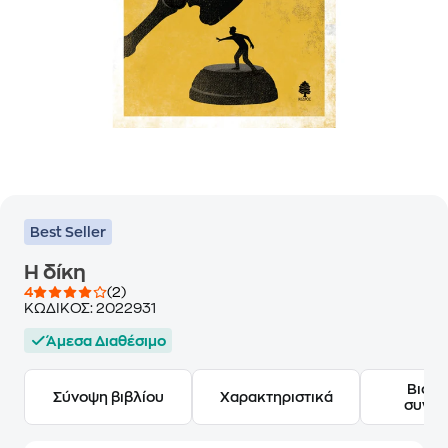
Best Seller
Η δίκη
4
(2)
ΚΩΔΙΚΟΣ:
2022931
Άμεσα Διαθέσιμο
Βιογ
Σύνοψη βιβλίου
Χαρακτηριστικά
συγγ