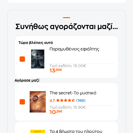
Συνήθως αγοράζονται μαζί...
Τώρα βλέπεις αυτό
Παραμυθένιος εφιάλτης
Τιμή εκδότη: 15.00€
13
,99€
Αγόρασε μαζί
The secret-Το μυστικό
4.7
(166)
Τιμή εκδότη: 15.90€
10
,26€
Τα 4 βήματα του πλούτου