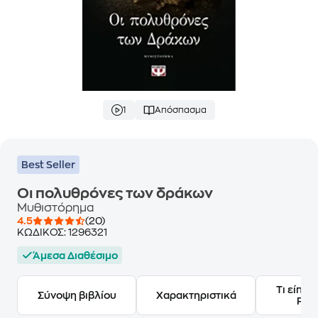
1
Απόσπασμα
Best Seller
Οι πολυθρόνες των δράκων
Μυθιστόρημα
4.5
(20)
ΚΩΔΙΚΟΣ:
1296321
Άμεσα Διαθέσιμο
Τι είπαν
Σύνοψη βιβλίου
Χαρακτηριστικά
Frie