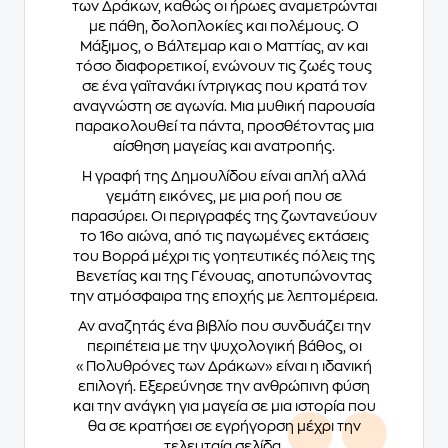
των Δράκων, καθώς οι ήρωες αναμετρώνται
με πάθη, δολοπλοκίες και πολέμους. Ο
Μάξιμος, ο Βάλτεμαρ και ο Ματτίας, αν και
τόσο διαφορετικοί, ενώνουν τις ζωές τους
σε ένα γαϊτανάκι ίντριγκας που κρατά τον
αναγνώστη σε αγωνία. Μια μυθική παρουσία
παρακολουθεί τα πάντα, προσθέτοντας μια
αίσθηση μαγείας και ανατροπής.
Η γραφή της Δημουλίδου είναι απλή αλλά
γεμάτη εικόνες, με μια ροή που σε
παρασύρει. Οι περιγραφές της ζωντανεύουν
το 16ο αιώνα, από τις παγωμένες εκτάσεις
του Βορρά μέχρι τις γοητευτικές πόλεις της
Βενετίας και της Γένουας, αποτυπώνοντας
την ατμόσφαιρα της εποχής με λεπτομέρεια.
Αν αναζητάς ένα βιβλίο που συνδυάζει την
περιπέτεια με την ψυχολογική βάθος, οι
«Πολυθρόνες των Δράκων» είναι η ιδανική
επιλογή. Εξερεύνησε την ανθρώπινη φύση
και την ανάγκη για μαγεία σε μια ιστορία που
θα σε κρατήσει σε εγρήγορση μέχρι την
τελευταία σελίδα.