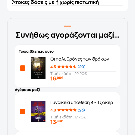
Άτοκες δόσεις με ή χωρίς πιστωτική
Συνήθως αγοράζονται μαζί...
Τώρα βλέπεις αυτό
Οι πολυθρόνες των δράκων
4.5
(20)
Τιμή εκδότη: 22.20€
16
,99€
Αγόρασε μαζί
Γυναικεία υπόθεση 4 - Τζόκερ
4.8
(23)
Τιμή εκδότη: 17.70€
13
,99€