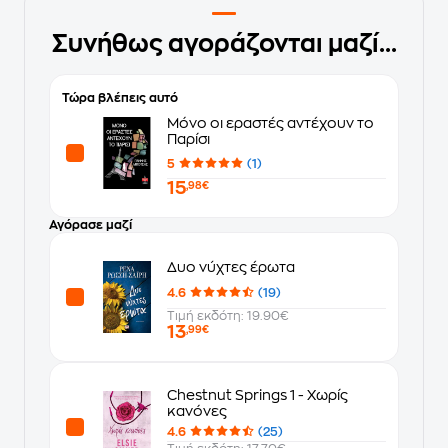
Συνήθως αγοράζονται μαζί...
Τώρα βλέπεις αυτό
Μόνο οι εραστές αντέχουν το
Παρίσι
5
(1)
15
,98€
Αγόρασε μαζί
Δυο νύχτες έρωτα
4.6
(19)
Τιμή εκδότη: 19.90€
13
,99€
Chestnut Springs 1 - Χωρίς
κανόνες
4.6
(25)