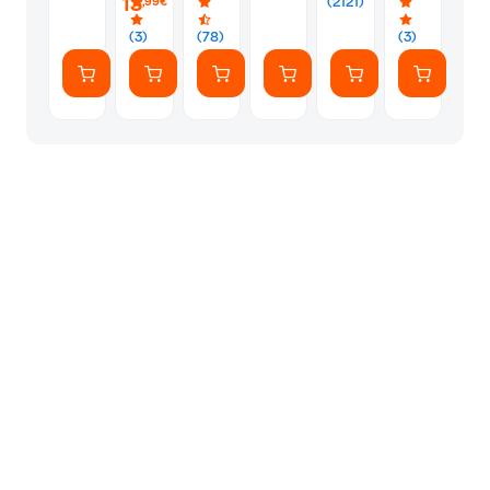
13
(2121)
,99€
(7
Αυτοκόλλητ
(3)
(78)
(3)