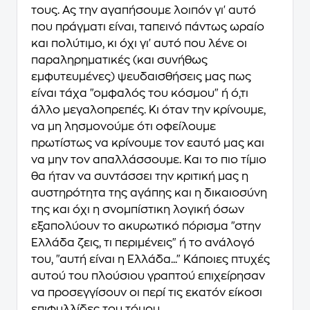
τους. Ας την αγαπήσουμε λοιπόν γι' αυτό
που πράγματι είναι, ταπεινό πάντως ωραίο
και πολύτιμο, κι όχι γι' αυτό που λένε οι
παραληρηματικές (και συνήθως
εμφυτευμένες) ψευδαισθήσεις μας πως
είναι τάχα "ομφαλός του κόσμου" ή ό,τι
άλλο μεγαλοπρεπές. Κι όταν την κρίνουμε,
να μη λησμονούμε ότι οφείλουμε
πρωτίστως να κρίνουμε τον εαυτό μας και
να μην τον απαλλάσσουμε. Και το πιο τίμιο
θα ήταν να συντάσσει την κριτική μας η
αυστηρότητα της αγάπης και η δικαιοσύνη
της και όχι η σνομπίστικη λογική όσων
εξαπολύουν το ακυρωτικό πόρισμα "στην
Ελλάδα ζεις, τι περιμένεις" ή το ανάλογό
του, "αυτή είναι η Ελλάδα..." Κάποιες πτυχές
αυτού του πλούσιου γραπτού επιχείρησαν
να προσεγγίσουν οι περί τις εκατόν είκοσι
επιφυλλίδες του τόμου,