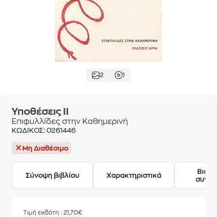
2
1
Υποθέσεις ΙΙ
Επιφυλλίδες στην Καθημερινή
ΚΩΔΙΚΟΣ:
0261446
Μη Διαθέσιμο
Βιογ
Σύνοψη βιβλίου
Χαρακτηριστικά
συγγ
Τιμή εκδότη
: 21,70€