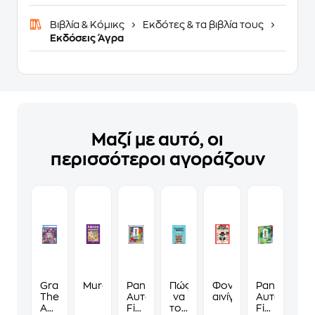
Βιβλία & Κόμικς
Εκδότες & τα βιβλία τους
Eκδόσεις Άγρα
Μαζί με αυτό, οι
περισσότεροι αγοράζουν
Grand
Murdoku
Panini
Πώς
Φονικά
Panini
Theft
Αυτοκόλλητα
να
αινίγματα
Αυτοκόλλη
Auto
Fifa
τους
Fifa