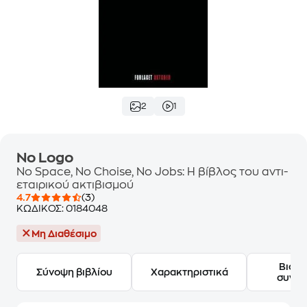
2
1
No Logo
No Space, No Choise, No Jobs: Η βίβλος του αντι-
εταιρικού ακτιβισμού
4.7
(3)
ΚΩΔΙΚΟΣ:
0184048
Μη Διαθέσιμο
Βιογ
Σύνοψη βιβλίου
Χαρακτηριστικά
συγγ